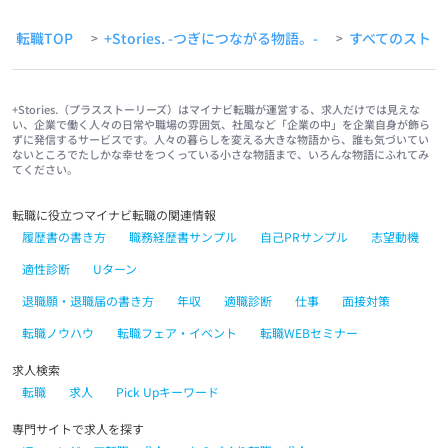
転職TOP
+Stories. -つぎにつながる物語。-
すべてのストー
>
>
+Stories.（プラスストーリーズ）はマイナビ転職が運営する、求人だけでは見えな
い、企業で働く人々の日常や職場の雰囲気、社風など「企業の中」を企業自身が飾ら
ずに発信するサービスです。人々の暮らしを変える大きな物語から、誰も気づいてい
ないところでたしかな幸せをつくっている小さな物語まで、いろんな物語にふれてみ
てください。
転職に役立つマイナビ転職の関連情報
履歴書の書き方
職務経歴書サンプル
自己PRサンプル
志望動機
適性診断
Uターン
退職願・退職届の書き方
年収
適職診断
仕事
面接対策
転職ノウハウ
転職フェア・イベント
転職WEBセミナー
求人検索
転職
求人
Pick Upキーワード
専門サイトで求人を探す