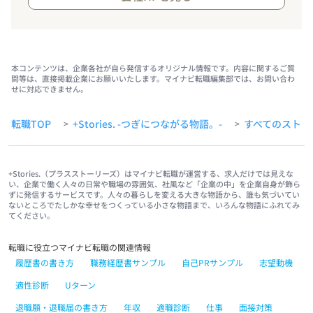
本コンテンツは、企業各社が自ら発信するオリジナル情報です。内容に関するご質
問等は、直接掲載企業にお願いいたします。マイナビ転職編集部では、お問い合わ
せに対応できません。
転職TOP
+Stories. -つぎにつながる物語。-
すべてのストー
>
>
+Stories.（プラスストーリーズ）はマイナビ転職が運営する、求人だけでは見えな
い、企業で働く人々の日常や職場の雰囲気、社風など「企業の中」を企業自身が飾ら
ずに発信するサービスです。人々の暮らしを変える大きな物語から、誰も気づいてい
ないところでたしかな幸せをつくっている小さな物語まで、いろんな物語にふれてみ
てください。
転職に役立つマイナビ転職の関連情報
履歴書の書き方
職務経歴書サンプル
自己PRサンプル
志望動機
適性診断
Uターン
退職願・退職届の書き方
年収
適職診断
仕事
面接対策