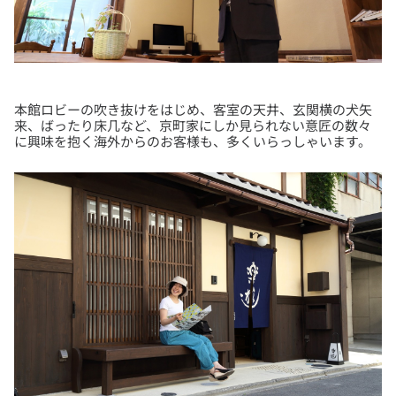
本館ロビーの吹き抜けをはじめ、客室の天井、玄関横の犬矢
来、ばったり床几など、京町家にしか見られない意匠の数々