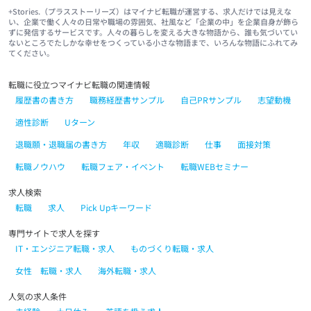
+Stories.（プラスストーリーズ）はマイナビ転職が運営する、求人だけでは見えな
い、企業で働く人々の日常や職場の雰囲気、社風など「企業の中」を企業自身が飾ら
ずに発信するサービスです。人々の暮らしを変える大きな物語から、誰も気づいてい
ないところでたしかな幸せをつくっている小さな物語まで、いろんな物語にふれてみ
てください。
転職に役立つマイナビ転職の関連情報
履歴書の書き方
職務経歴書サンプル
自己PRサンプル
志望動機
適性診断
Uターン
退職願・退職届の書き方
年収
適職診断
仕事
面接対策
転職ノウハウ
転職フェア・イベント
転職WEBセミナー
求人検索
転職
求人
Pick Upキーワード
専門サイトで求人を探す
IT・エンジニア転職・求人
ものづくり転職・求人
女性 転職・求人
海外転職・求人
人気の求人条件