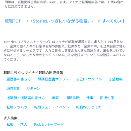
問等は、直接掲載企業にお願いいたします。マイナビ転職編集部では、お問い合わ
せに対応できません。
転職TOP
+Stories. -つぎにつながる物語。-
すべてのストー
>
>
+Stories.（プラスストーリーズ）はマイナビ転職が運営する、求人だけでは見えな
い、企業で働く人々の日常や職場の雰囲気、社風など「企業の中」を企業自身が飾ら
ずに発信するサービスです。人々の暮らしを変える大きな物語から、誰も気づいてい
ないところでたしかな幸せをつくっている小さな物語まで、いろんな物語にふれてみ
てください。
転職に役立つマイナビ転職の関連情報
履歴書の書き方
職務経歴書サンプル
自己PRサンプル
志望動機
適性診断
Uターン
退職願・退職届の書き方
年収
適職診断
仕事
面接対策
転職ノウハウ
転職フェア・イベント
転職WEBセミナー
求人検索
転職
求人
Pick Upキーワード