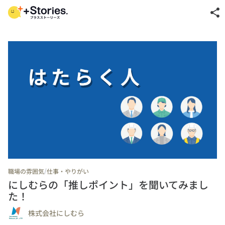
share
/
職場の雰囲気
仕事・やりがい
にしむらの「推しポイント」を聞いてみまし
た！
株式会社にしむら