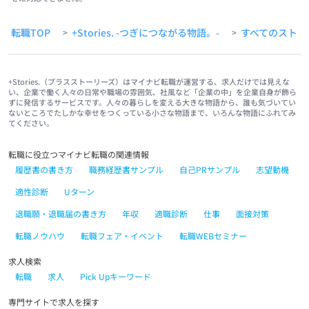
転職TOP
+Stories. -つぎにつながる物語。-
すべてのストー
>
>
+Stories.（プラスストーリーズ）はマイナビ転職が運営する、求人だけでは見えな
い、企業で働く人々の日常や職場の雰囲気、社風など「企業の中」を企業自身が飾ら
ずに発信するサービスです。人々の暮らしを変える大きな物語から、誰も気づいてい
ないところでたしかな幸せをつくっている小さな物語まで、いろんな物語にふれてみ
てください。
転職に役立つマイナビ転職の関連情報
履歴書の書き方
職務経歴書サンプル
自己PRサンプル
志望動機
適性診断
Uターン
退職願・退職届の書き方
年収
適職診断
仕事
面接対策
転職ノウハウ
転職フェア・イベント
転職WEBセミナー
求人検索
転職
求人
Pick Upキーワード
専門サイトで求人を探す