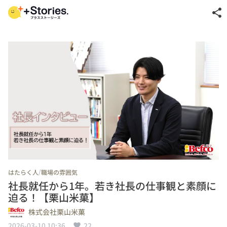
share
/
はたらく人
職場の雰囲気
社長就任から1年。若き社長の仕事観と素顔に
迫る！【栗山米菓】
株式会社栗山米菓
2026-03-10 10:36
22