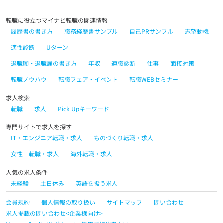
転職に役立つマイナビ転職の関連情報
履歴書の書き方
職務経歴書サンプル
自己PRサンプル
志望動機
適性診断
Uターン
退職願・退職届の書き方
年収
適職診断
仕事
面接対策
転職ノウハウ
転職フェア・イベント
転職WEBセミナー
求人検索
転職
求人
Pick Upキーワード
専門サイトで求人を探す
IT・エンジニア転職・求人
ものづくり転職・求人
女性 転職・求人
海外転職・求人
人気の求人条件
未経験
土日休み
英語を扱う求人
会員規約
個人情報の取り扱い
サイトマップ
問い合わせ
求人掲載の問い合わせ<企業様向け>