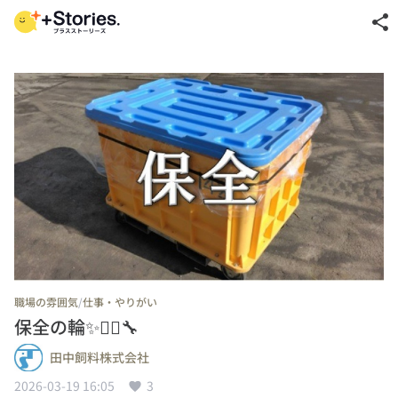
share
/
職場の雰囲気
仕事・やりがい
保全の輪✨👷‍♂️🔧
田中飼料株式会社
2026-03-19 16:05
3