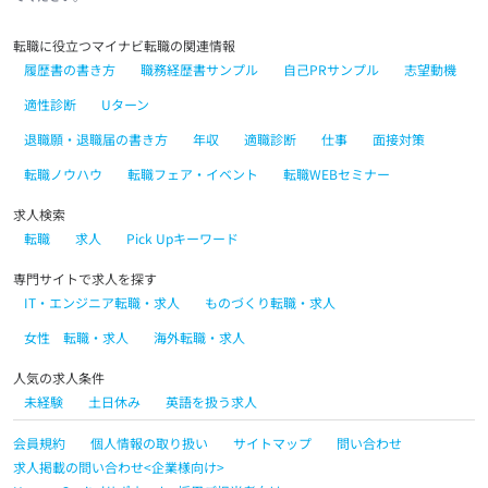
転職に役立つマイナビ転職の関連情報
履歴書の書き方
職務経歴書サンプル
自己PRサンプル
志望動機
適性診断
Uターン
退職願・退職届の書き方
年収
適職診断
仕事
面接対策
転職ノウハウ
転職フェア・イベント
転職WEBセミナー
求人検索
転職
求人
Pick Upキーワード
専門サイトで求人を探す
IT・エンジニア転職・求人
ものづくり転職・求人
女性 転職・求人
海外転職・求人
人気の求人条件
未経験
土日休み
英語を扱う求人
会員規約
個人情報の取り扱い
サイトマップ
問い合わせ
求人掲載の問い合わせ<企業様向け>