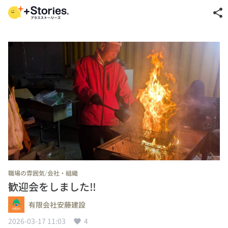
share
/
職場の雰囲気
会社・組織
歓迎会をしました‼
有限会社安藤建設
2026-03-17 11:03
4