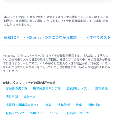
本コンテンツは、企業各社が自ら発信するオリジナル情報です。内容に関するご質
問等は、直接掲載企業にお願いいたします。マイナビ転職編集部では、お問い合わ
せに対応できません。
転職TOP
+Stories. -つぎにつながる物語。-
すべてのストー
>
>
+Stories.（プラスストーリーズ）はマイナビ転職が運営する、求人だけでは見えな
い、企業で働く人々の日常や職場の雰囲気、社風など「企業の中」を企業自身が飾ら
ずに発信するサービスです。人々の暮らしを変える大きな物語から、誰も気づいてい
ないところでたしかな幸せをつくっている小さな物語まで、いろんな物語にふれてみ
てください。
転職に役立つマイナビ転職の関連情報
履歴書の書き方
職務経歴書サンプル
自己PRサンプル
志望動機
適性診断
Uターン
退職願・退職届の書き方
年収
適職診断
仕事
面接対策
転職ノウハウ
転職フェア・イベント
転職WEBセミナー