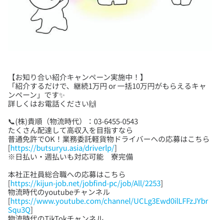
【お知り合い紹介キャンペーン実施中！】
「紹介するだけで、継続1万円 or 一括10万円がもらえるキャ
ンペーン」です✨
📞(株)貴順（物流時代）：03-6455-0543
たくさん配達して高収入を目指すなら
普通免許でOK！業務委託軽貨物ドライバーへの応募はこちら
[
https://butsuryu.asia/driverlp/
]
本社正社員総合職への応募はこちら
[
https://kijun-job.net/jobfind-pc/job/All/2253
]
物流時代のyoutubeチャンネル
[
https://www.youtube.com/channel/UCLg3Ewd0ilLFFzJYbr
Squ3Q
]
物流時代のTikTokチャンネル