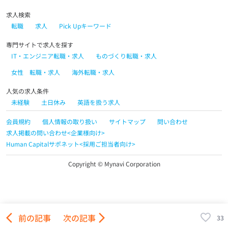
求人検索
転職
求人
Pick Upキーワード
専門サイトで求人を探す
IT・エンジニア転職・求人
ものづくり転職・求人
女性 転職・求人
海外転職・求人
人気の求人条件
未経験
土日休み
英語を扱う求人
会員規約
個人情報の取り扱い
サイトマップ
問い合わせ
求人掲載の問い合わせ<企業様向け>
Human Capitalサポネット<採用ご担当者向け>
Copyright © Mynavi Corporation
arrow_back_ios
前の記事
次の記事
arrow_forward_ios
33