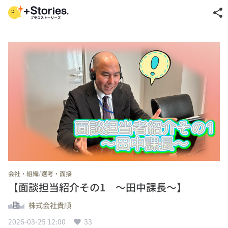
share
/
会社・組織
選考・面接
【面談担当紹介その1 ～田中課長～】
株式会社貴順
2026-03-25 12:00
33