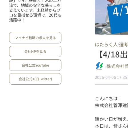
設」です。鉄道×土木の二刀
流で、地域の安全な暮らしを
支えています。未経験からプ
ロを目指せる環境で、20代も
活躍中！
マイナビ転職の求人を見る
はたらく人
選
/
【4/1
会社HPを見る
株式会社
会社公式YouTube
2026-04-06 17:35
会社公式X(旧Twitter)
こんにちは！
暖かい日が増え