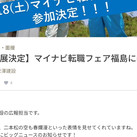
考・面接
8出展決定】マイナビ転職フェア福島
菅澤建設
4
、二本松の空も春爛漫といった表情を見せてくれていますね。