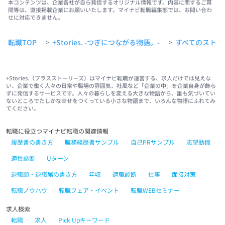
本コンテンツは、企業各社が自ら発信するオリジナル情報です。内容に関するご質
問等は、直接掲載企業にお願いいたします。マイナビ転職編集部では、お問い合わ
せに対応できません。
転職TOP
+Stories. -つぎにつながる物語。-
すべてのストー
>
>
+Stories.（プラスストーリーズ）はマイナビ転職が運営する、求人だけでは見えな
い、企業で働く人々の日常や職場の雰囲気、社風など「企業の中」を企業自身が飾ら
ずに発信するサービスです。人々の暮らしを変える大きな物語から、誰も気づいてい
ないところでたしかな幸せをつくっている小さな物語まで、いろんな物語にふれてみ
てください。
転職に役立つマイナビ転職の関連情報
履歴書の書き方
職務経歴書サンプル
自己PRサンプル
志望動機
適性診断
Uターン
退職願・退職届の書き方
年収
適職診断
仕事
面接対策
転職ノウハウ
転職フェア・イベント
転職WEBセミナー
求人検索
転職
求人
Pick Upキーワード