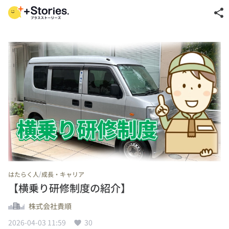
share
/
はたらく人
成長・キャリア
【横乗り研修制度の紹介】
株式会社貴順
2026-04-03 11:59
30