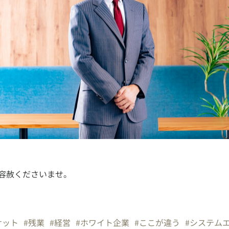
容赦くださいませ。
サット
#残業
#経営
#ホワイト企業
#ここが違う
#システム