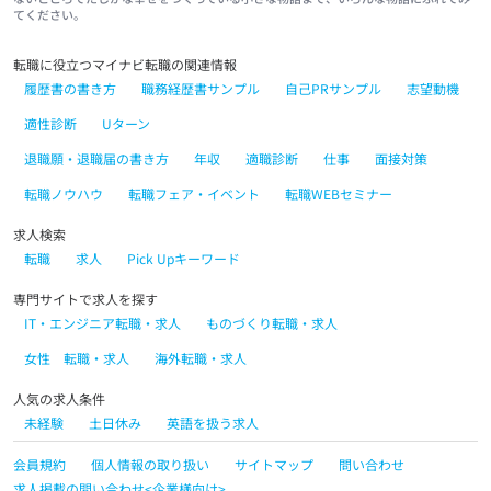
てください。
転職に役立つマイナビ転職の関連情報
履歴書の書き方
職務経歴書サンプル
自己PRサンプル
志望動機
適性診断
Uターン
退職願・退職届の書き方
年収
適職診断
仕事
面接対策
転職ノウハウ
転職フェア・イベント
転職WEBセミナー
求人検索
転職
求人
Pick Upキーワード
専門サイトで求人を探す
IT・エンジニア転職・求人
ものづくり転職・求人
女性 転職・求人
海外転職・求人
人気の求人条件
未経験
土日休み
英語を扱う求人
会員規約
個人情報の取り扱い
サイトマップ
問い合わせ
求人掲載の問い合わせ<企業様向け>