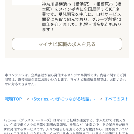
神奈川県横浜市（横浜駅）・相模原市（橋
本駅）をメイン拠点に全国展開するICT企
業です。受託開発を中心に、自社サービス
開発にも取り組んでおり、グループ創業40
周年を迎えました。札幌・博多拠点もあり
ます
！
マイナビ転職の求人を見る
本コンテンツは、企業各社が自ら発信するオリジナル情報です。内容に関するご質
問等は、直接掲載企業にお願いいたします。マイナビ転職編集部では、お問い合わ
せに対応できません。
転職TOP
+Stories. -つぎにつながる物語。-
すべてのストー
>
>
+Stories.（プラスストーリーズ）はマイナビ転職が運営する、求人だけでは見えな
い、企業で働く人々の日常や職場の雰囲気、社風など「企業の中」を企業自身が飾ら
ずに発信するサービスです。人々の暮らしを変える大きな物語から、誰も気づいてい
ないところでたしかな幸せをつくっている小さな物語まで、いろんな物語にふれてみ