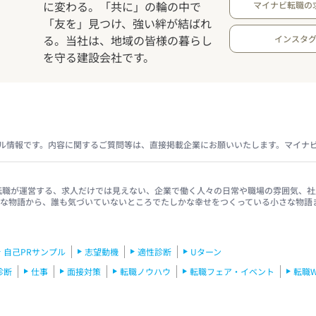
に変わる。「共に」の輪の中で
マイナビ転職の
「友を」見つけ、強い絆が結ばれ
る。当社は、地域の皆様の暮らし
インスタ
を守る建設会社です。
ル情報です。内容に関するご質問等は、直接掲載企業にお願いいたします。マイナ
イナビ転職が運営する、求人だけでは見えない、企業で働く人々の日常や職場の雰囲気
きな物語から、誰も気づいていないところでたしかな幸せをつくっている小さな物語
自己PRサンプル
志望動機
適性診断
Uターン
診断
仕事
面接対策
転職ノウハウ
転職フェア・イベント
転職