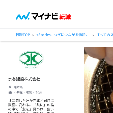
転職TOP
+Stories. -つぎにつながる物語。-
すべての
>
>
水谷建設株式会社
熊本県
不動産・建設・ 設備
共に流した汗が完成と同時に
歓喜に変わる。「共に」の輪
の中で「友を」見つけ、強い