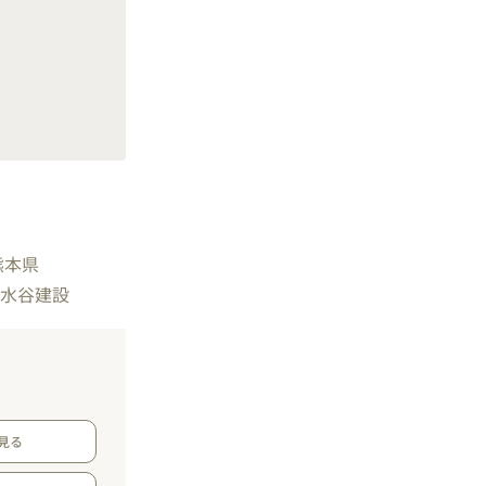
熊本県
#水谷建設
見る