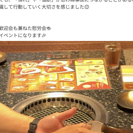
歓迎会も兼ねた慰労会🍻