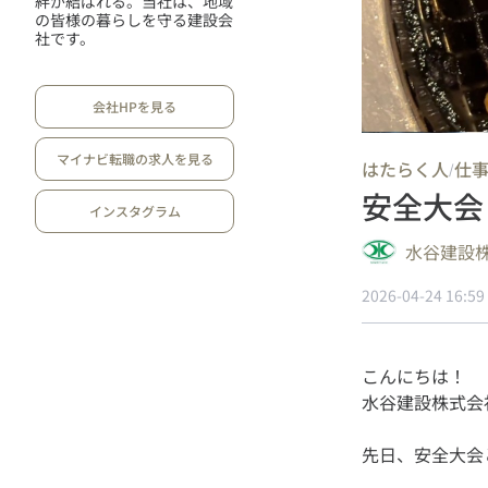
絆が結ばれる。当社は、地域
の皆様の暮らしを守る建設会
社です。
会社HPを見る
マイナビ転職の求人を見る
はたらく人
仕
/
安全大会
インスタグラム
水谷建設
2026-04-24 16:59
こんにちは！