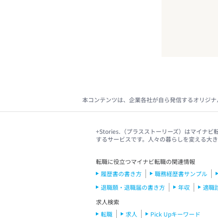
本コンテンツは、企業各社が自ら発信するオリジナ
+Stories.（プラスストーリーズ）はマ
するサービスです。人々の暮らしを変える大
転職に役立つマイナビ転職の関連情報
履歴書の書き方
職務経歴書サンプル
退職願・退職届の書き方
年収
適職
求人検索
転職
求人
Pick Upキーワード