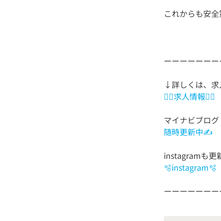
👷‍♂️求人情報👷‍♀️
随時更新中✍️
🫧instagram🫧