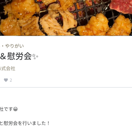
事・やりがい
＆慰労会✨
株式会社
2