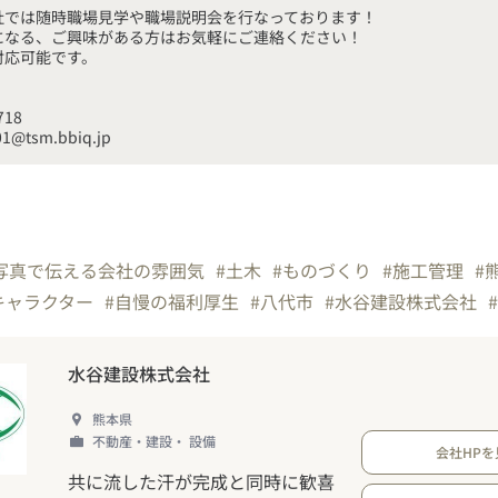
社では随時職場見学や職場説明会を行なっております！

になる、ご興味がある方はお気軽にご連絡ください！

18

01@tsm.bbiq.jp
写真で伝える会社の雰囲気
#土木
#ものづくり
#施工管理
#
キャラクター
#自慢の福利厚生
#八代市
#水谷建設株式会社
水谷建設株式会社
熊本県
不動産・建設・ 設備
会社HPを
共に流した汗が完成と同時に歓喜