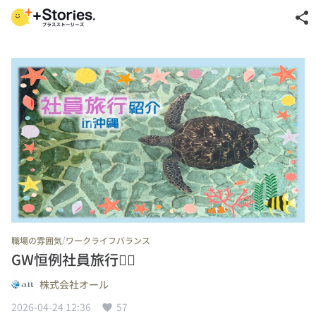
share
/
職場の雰囲気
ワークライフバランス
GW恒例社員旅行👍🏽
株式会社オール
2026-04-24 12:36
57