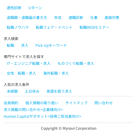
適性診断
Uターン
退職願・退職届の書き方
年収
適職診断
仕事
面接対策
転職ノウハウ
転職フェア・イベント
転職WEBセミナー
求人検索
転職
求人
Pick Upキーワード
専門サイトで求人を探す
IT・エンジニア転職・求人
ものづくり転職・求人
女性 転職・求人
海外転職・求人
人気の求人条件
未経験
土日休み
英語を扱う求人
会員規約
個人情報の取り扱い
サイトマップ
問い合わせ
求人掲載の問い合わせ<企業様向け>
Human Capitalサポネット<採用ご担当者向け>
Copyright © Mynavi Corporation