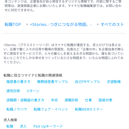
本コンテンツは、企業各社が自ら発信するオリジナル情報です。内容に関するご質
問等は、直接掲載企業にお願いいたします。マイナビ転職編集部では、お問い合わ
せに対応できません。
転職TOP
+Stories. -つぎにつながる物語。-
すべてのストー
>
>
+Stories.（プラスストーリーズ）はマイナビ転職が運営する、求人だけでは見えな
い、企業で働く人々の日常や職場の雰囲気、社風など「企業の中」を企業自身が飾ら
ずに発信するサービスです。人々の暮らしを変える大きな物語から、誰も気づいてい
ないところでたしかな幸せをつくっている小さな物語まで、いろんな物語にふれてみ
てください。
転職に役立つマイナビ転職の関連情報
履歴書の書き方
職務経歴書サンプル
自己PRサンプル
志望動機
適性診断
Uターン
退職願・退職届の書き方
年収
適職診断
仕事
面接対策
転職ノウハウ
転職フェア・イベント
転職WEBセミナー
求人検索
転職
求人
Pick Upキーワード