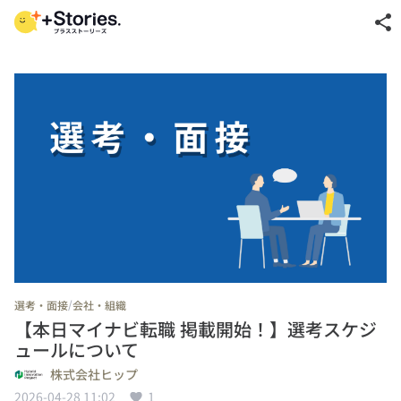
share
/
選考・面接
会社・組織
【本日マイナビ転職 掲載開始！】選考スケジ
ュールについて
株式会社ヒップ
2026-04-28 11:02
1