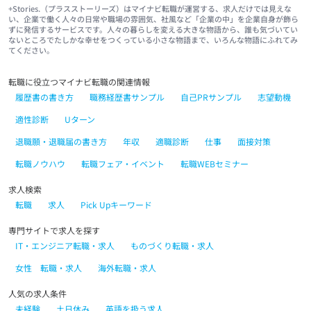
+Stories.（プラスストーリーズ）はマイナビ転職が運営する、求人だけでは見えな
い、企業で働く人々の日常や職場の雰囲気、社風など「企業の中」を企業自身が飾ら
ずに発信するサービスです。人々の暮らしを変える大きな物語から、誰も気づいてい
ないところでたしかな幸せをつくっている小さな物語まで、いろんな物語にふれてみ
てください。
転職に役立つマイナビ転職の関連情報
履歴書の書き方
職務経歴書サンプル
自己PRサンプル
志望動機
適性診断
Uターン
退職願・退職届の書き方
年収
適職診断
仕事
面接対策
転職ノウハウ
転職フェア・イベント
転職WEBセミナー
求人検索
転職
求人
Pick Upキーワード
専門サイトで求人を探す
IT・エンジニア転職・求人
ものづくり転職・求人
女性 転職・求人
海外転職・求人
人気の求人条件
未経験
土日休み
英語を扱う求人