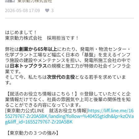
東京動力株式会社
2026-05-08 17:09
3
はじめまして！
弊社は
創業から65年以上
にわたり、発電所・物流センター・
化学プラント工場など幅広く日本の「基盤」を支えるインフ
ラ施設の建設やメンテナンスを担い、発電所施工会社の中で
は
日本トップクラス
の規模と施工力が特徴の社会インフラ企
業です。
そして今、私たちは
次世代の主役
となる若手を求めていま
【就活のお役立ち情報はこちら！】※登録していただくと企
業情報だけでなく、社員の雰囲気や上司と後輩の関係性を知
ることができる内容になっています。
[東京動力公式LINE 就活お役立ち情報]
https://liff.line.me/16
55279767-Zr20A5BK/landing?follow=%40455gtidh&lp=kzOVa
g&liff_id=1655279767-Zr20A5BK
【東京動力の３つの強み】