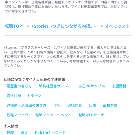
本コンテンツは、企業各社が自ら発信するオリジナル情報です。内容に関するご質
問等は、直接掲載企業にお願いいたします。マイナビ転職編集部では、お問い合わ
せに対応できません。
転職TOP
+Stories. -つぎにつながる物語。-
すべてのストー
>
>
+Stories.（プラスストーリーズ）はマイナビ転職が運営する、求人だけでは見えな
い、企業で働く人々の日常や職場の雰囲気、社風など「企業の中」を企業自身が飾ら
ずに発信するサービスです。人々の暮らしを変える大きな物語から、誰も気づいてい
ないところでたしかな幸せをつくっている小さな物語まで、いろんな物語にふれてみ
てください。
転職に役立つマイナビ転職の関連情報
履歴書の書き方
職務経歴書サンプル
自己PRサンプル
志望動機
適性診断
Uターン
退職願・退職届の書き方
年収
適職診断
仕事
面接対策
転職ノウハウ
転職フェア・イベント
転職WEBセミナー
求人検索
転職
求人
Pick Upキーワード