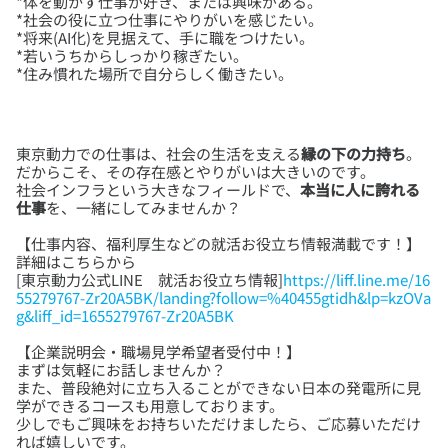
*体を動かす仕事が好き、または興味がある。
*社会の役に立つ仕事にやりがいを感じたい。
*将来(AI化)を見据えて、手に職をつけたい。
*若いうちからしっかり稼ぎたい。
*住み慣れた場所で自分らしく働きたい。
東京動力での仕事は、社会の生活を支える
縁の下の力持ち
。
だからこそ、その存在感とやりがいは大きいのです。
社会インフラという大きなフィールドで、
本当に人に誇れる
仕事
【仕事内容、福利厚生などの就活お役立ち情報満載です！】
詳細はこちらから
[東京動力公式LINE 就活お役立ち情報]
https://liff.line.me/16
55279767-Zr20A5BK/landing?follow=%40455gtidh&lp=kzOVa
g&liff_id=1655279767-Zr20A5BK
【企業説明会・職場見学希望者受付中！】
まずは気軽にお話しませんか？
また、普段絶対に立ち入ることができない日本の発電所に見
学ができるコースも用意しております。
少しでもご興味をお持ちいただけましたら、ご応募いただけ
れば嬉しいです。