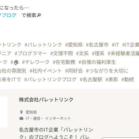
クブログ
で検索🔎
ットリンク
#パレットリンク
#愛知県
#名古屋市
#IT
#IT企
ジニア
#プログラマー
#文理不問
#文系
#理系
#未経験者活
ーク
#🏠️
#テレワーク
#在宅勤務
#自慢の福利厚生
会社の雰囲気
#社内イベント
#同好会
#つながりを大切に
来をITで
#パレットリンクブログ
#名古屋駅
#表彰
#勤続
株式会社パレットリンク
愛知県
IT・通信・ インターネット
名古屋市のIT企業「パレットリン
ク」のブログへようこそ！ パレ