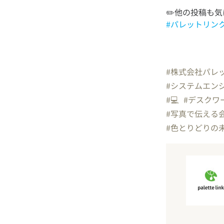
#パレットリン
#株式会社パレ
#システムエン
#💻
#デスクワ
#写真で伝える
#色とりどりの未