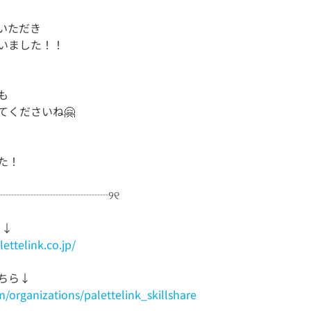
いただき
も
ettelink.co.jp/
om/organizations/palettelink_skillshare