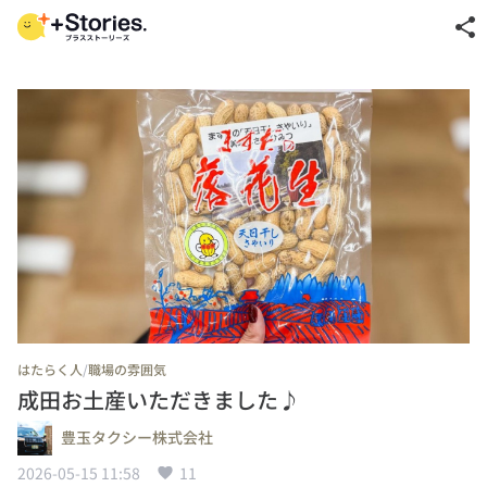
share
/
はたらく人
職場の雰囲気
成田お土産いただきました♪
豊玉タクシー株式会社
2026-05-15 11:58
11