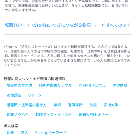
本コンテンツは、企業各社が自ら発信するオリジナル情報です。内容に関するご質
問等は、直接掲載企業にお願いいたします。マイナビ転職編集部では、お問い合わ
せに対応できません。
転職TOP
+Stories. -つぎにつながる物語。-
すべてのストー
>
>
+Stories.（プラスストーリーズ）はマイナビ転職が運営する、求人だけでは見えな
い、企業で働く人々の日常や職場の雰囲気、社風など「企業の中」を企業自身が飾ら
ずに発信するサービスです。人々の暮らしを変える大きな物語から、誰も気づいてい
ないところでたしかな幸せをつくっている小さな物語まで、いろんな物語にふれてみ
てください。
転職に役立つマイナビ転職の関連情報
履歴書の書き方
職務経歴書サンプル
自己PRサンプル
志望動機
適性診断
Uターン
退職願・退職届の書き方
年収
適職診断
仕事
面接対策
転職ノウハウ
転職フェア・イベント
転職WEBセミナー
求人検索
転職
求人
Pick Upキーワード