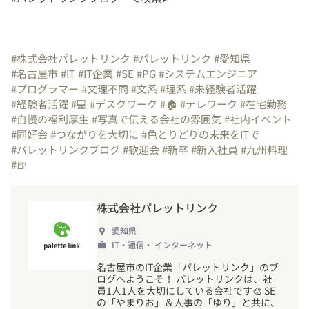
#株式会社パレットリンク
#パレットリンク
#愛知県
#名古屋市
#IT
#IT企業
#SE
#PG
#システムエンジニア
#プログラマー
#文理不問
#文系
#理系
#未経験者活躍
#経験者活躍
#💻
#デスクワーク
#🏠️
#テレワーク
#在宅勤務
#自慢の福利厚生
#写真で伝える会社の雰囲気
#社内イベント
#同好会
#つながりを大切に
#色とりどりの未来をITで
#パレットリンクブログ
#歓迎会
#新卒
#新入社員
#九州料理
#🍺
株式会社パレットリンク
愛知県
IT・通信・ インターネット
名古屋市のIT企業「パレットリンク」のブ
ログへようこそ
！
パレットリンクは、社
員1人1人を大切にしている会社です🎨 SE
の「やまりお」＆人事の「ゆり」と共に、