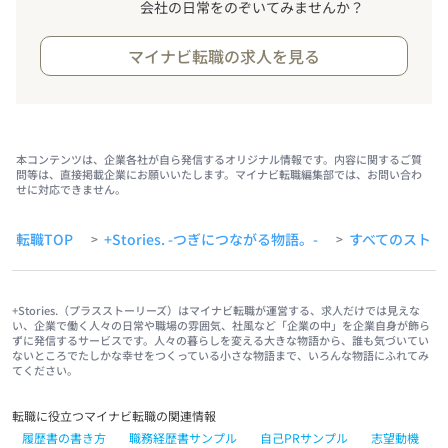
会社の日常をのぞいてみませんか？
マイナビ転職の求人を見る
本コンテンツは、企業各社が自ら発信するオリジナル情報です。内容に関するご質
問等は、直接掲載企業にお願いいたします。マイナビ転職編集部では、お問い合わ
せに対応できません。
転職TOP
+Stories. -つぎにつながる物語。-
すべてのストー
>
>
+Stories.（プラスストーリーズ）はマイナビ転職が運営する、求人だけでは見えな
い、企業で働く人々の日常や職場の雰囲気、社風など「企業の中」を企業自身が飾ら
ずに発信するサービスです。人々の暮らしを変える大きな物語から、誰も気づいてい
ないところでたしかな幸せをつくっている小さな物語まで、いろんな物語にふれてみ
てください。
転職に役立つマイナビ転職の関連情報
履歴書の書き方
職務経歴書サンプル
自己PRサンプル
志望動機