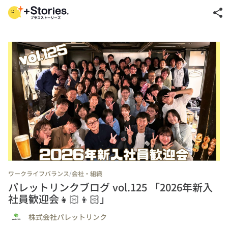
share
/
ワークライフバランス
会社・組織
パレットリンクブログ vol.125 「2026年新入
社員歓迎会👧🏻👦🏻」
株式会社パレットリンク