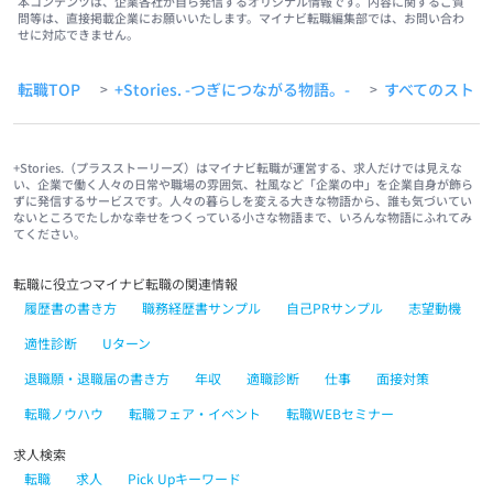
本コンテンツは、企業各社が自ら発信するオリジナル情報です。内容に関するご質
問等は、直接掲載企業にお願いいたします。マイナビ転職編集部では、お問い合わ
せに対応できません。
転職TOP
+Stories. -つぎにつながる物語。-
すべてのストー
>
>
+Stories.（プラスストーリーズ）はマイナビ転職が運営する、求人だけでは見えな
い、企業で働く人々の日常や職場の雰囲気、社風など「企業の中」を企業自身が飾ら
ずに発信するサービスです。人々の暮らしを変える大きな物語から、誰も気づいてい
ないところでたしかな幸せをつくっている小さな物語まで、いろんな物語にふれてみ
てください。
転職に役立つマイナビ転職の関連情報
履歴書の書き方
職務経歴書サンプル
自己PRサンプル
志望動機
適性診断
Uターン
退職願・退職届の書き方
年収
適職診断
仕事
面接対策
転職ノウハウ
転職フェア・イベント
転職WEBセミナー
求人検索
転職
求人
Pick Upキーワード