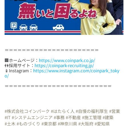
🏢ホームページ：
https://www.coinpark.co.jp/
👫採用サイト：
https://coinpark-recruiting.jp/
📱Instagram：
https://www.instagram.com/coinpark_toky
o/
＝＝＝＝＝＝＝＝＝＝＝＝＝＝＝＝＝＝＝＝＝＝＝＝＝
#株式会社コインパーク
#はたらく人
#自慢の福利厚生
#営業
#IT
#システムエンジニア
#事務
#不動産
#施工管理
#建築
#土木
#ものづくり
#東京都
#神奈川県
#大阪府
#愛知県