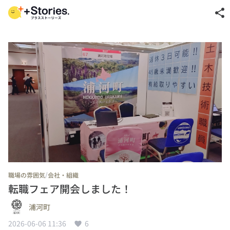
share
/
職場の雰囲気
会社・組織
転職フェア開会しました！
浦河町
2026-06-06 11:36
6