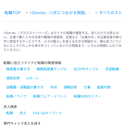
転職TOP
+Stories. -つぎにつながる物語。-
すべてのストー
>
>
+Stories.（プラスストーリーズ）はマイナビ転職が運営する、求人だけでは見えな
い、企業で働く人々の日常や職場の雰囲気、社風など「企業の中」を企業自身が飾ら
ずに発信するサービスです。人々の暮らしを変える大きな物語から、誰も気づいてい
ないところでたしかな幸せをつくっている小さな物語まで、いろんな物語にふれてみ
てください。
転職に役立つマイナビ転職の関連情報
履歴書の書き方
職務経歴書サンプル
自己PRサンプル
志望動機
適性診断
Uターン
退職願・退職届の書き方
年収
適職診断
仕事
面接対策
転職ノウハウ
転職フェア・イベント
転職WEBセミナー
求人検索
転職
求人
Pick Upキーワード
専門サイトで求人を探す