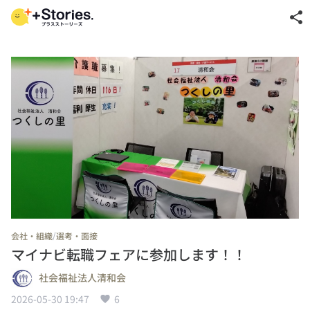
share
/
会社・組織
選考・面接
マイナビ転職フェアに参加します！！
社会福祉法人清和会
2026-05-30 19:47
6