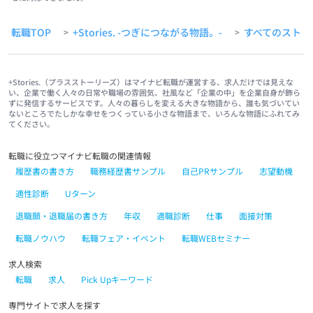
転職TOP
+Stories. -つぎにつながる物語。-
すべてのストー
>
>
+Stories.（プラスストーリーズ）はマイナビ転職が運営する、求人だけでは見えな
い、企業で働く人々の日常や職場の雰囲気、社風など「企業の中」を企業自身が飾ら
ずに発信するサービスです。人々の暮らしを変える大きな物語から、誰も気づいてい
ないところでたしかな幸せをつくっている小さな物語まで、いろんな物語にふれてみ
てください。
転職に役立つマイナビ転職の関連情報
履歴書の書き方
職務経歴書サンプル
自己PRサンプル
志望動機
適性診断
Uターン
退職願・退職届の書き方
年収
適職診断
仕事
面接対策
転職ノウハウ
転職フェア・イベント
転職WEBセミナー
求人検索
転職
求人
Pick Upキーワード
専門サイトで求人を探す