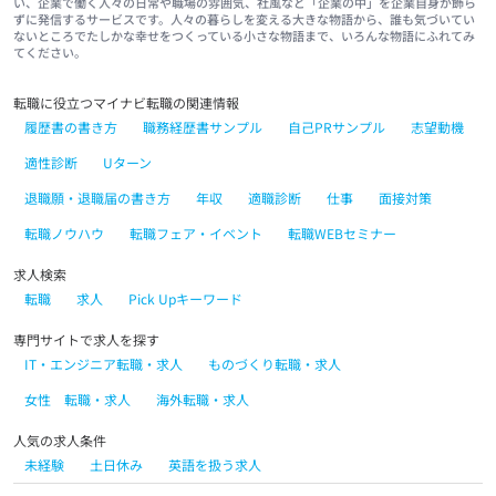
い、企業で働く人々の日常や職場の雰囲気、社風など「企業の中」を企業自身が飾ら
ずに発信するサービスです。人々の暮らしを変える大きな物語から、誰も気づいてい
ないところでたしかな幸せをつくっている小さな物語まで、いろんな物語にふれてみ
てください。
転職に役立つマイナビ転職の関連情報
履歴書の書き方
職務経歴書サンプル
自己PRサンプル
志望動機
適性診断
Uターン
退職願・退職届の書き方
年収
適職診断
仕事
面接対策
転職ノウハウ
転職フェア・イベント
転職WEBセミナー
求人検索
転職
求人
Pick Upキーワード
専門サイトで求人を探す
IT・エンジニア転職・求人
ものづくり転職・求人
女性 転職・求人
海外転職・求人
人気の求人条件
未経験
土日休み
英語を扱う求人