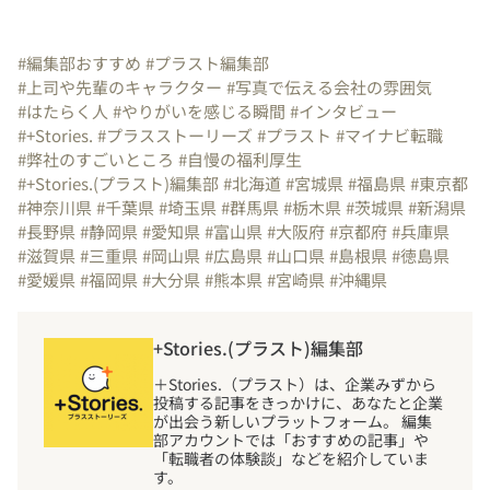
#編集部おすすめ
#プラスト編集部
#上司や先輩のキャラクター
#写真で伝える会社の雰囲気
#はたらく人
#やりがいを感じる瞬間
#インタビュー
#+Stories.
#プラスストーリーズ
#プラスト
#マイナビ転職
#弊社のすごいところ
#自慢の福利厚生
#+Stories.(プラスト)編集部
#北海道
#宮城県
#福島県
#東京都
#神奈川県
#千葉県
#埼玉県
#群馬県
#栃木県
#茨城県
#新潟県
#長野県
#静岡県
#愛知県
#富山県
#大阪府
#京都府
#兵庫県
#滋賀県
#三重県
#岡山県
#広島県
#山口県
#島根県
#徳島県
#愛媛県
#福岡県
#大分県
#熊本県
#宮崎県
#沖縄県
+Stories.(プラスト)編集部
＋Stories.（プラスト）は、企業みずから
投稿する記事をきっかけに、あなたと企業
が出会う新しいプラットフォーム。 編集
部アカウントでは「おすすめの記事」や
「転職者の体験談」などを紹介していま
す。