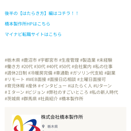
後半の【はたらき方】編はコチラ！！
橋本製作所HPはこちら
マイナビ転職サイトはこちら
#栃木県
#鹿沼市
#宇都宮市
#生産管理
#製造業
#未経験
#働き方
#20代
#30代
#40代
#50代
#会社案内
#私の仕事
#週休2日制
#冷暖房完備
#車通勤
#ガソリン代支給
#副業
#リモート
#WEB面接
#面接日応相談
#土曜日面接可
#育児休暇
#産休
#インタビュー
#はたらく人
#Uターン
#Ｉターン
#ビジョン
#弊社のすごいところ
#私の新人時代
#茨城県
#群馬県
#社員紹介
#橋本製作所
株式会社橋本製作所
栃木県