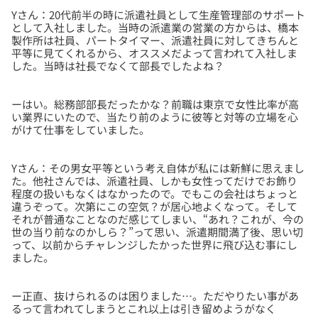
Yさん：20代前半の時に派遣社員として生産管理部のサポート
として入社しました。当時の派遣業の営業の方からは、橋本
製作所は社員、パートタイマー、派遣社員に対してきちんと
平等に見てくれるから、オススメだよって言われて入社しま
ーはい。総務部部長だったかな？前職は東京で女性比率が高
い業界にいたので、当たり前のように彼等と対等の立場を心
Yさん：その男女平等という考え自体が私には新鮮に思えまし
た。他社さんでは、派遣社員、しかも女性ってだけでお飾り
程度の扱いもなくはなかったので。でもこの会社はちょっと
違うぞって。次第にこの空気？が居心地よくなって。そして
それが普通なことなのだ感じてしまい、“あれ？これが、今の
世の当り前なのかしら？”って思い、派遣期間満了後、思い切
って、以前からチャレンジしたかった世界に飛び込む事にし
ー正直、抜けられるのは困りました…。ただやりたい事があ
るって言われてしまうとこれ以上は引き留めようがなく