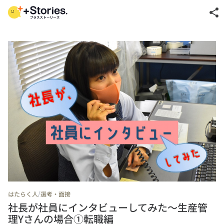
share
/
はたらく人
選考・面接
社長が社員にインタビューしてみた～生産管
理Yさんの場合①転職編