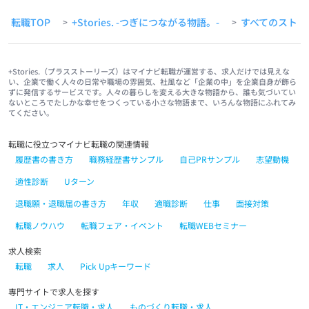
転職TOP
+Stories. -つぎにつながる物語。-
すべてのストー
>
>
+Stories.（プラスストーリーズ）はマイナビ転職が運営する、求人だけでは見えな
い、企業で働く人々の日常や職場の雰囲気、社風など「企業の中」を企業自身が飾ら
ずに発信するサービスです。人々の暮らしを変える大きな物語から、誰も気づいてい
ないところでたしかな幸せをつくっている小さな物語まで、いろんな物語にふれてみ
てください。
転職に役立つマイナビ転職の関連情報
履歴書の書き方
職務経歴書サンプル
自己PRサンプル
志望動機
適性診断
Uターン
退職願・退職届の書き方
年収
適職診断
仕事
面接対策
転職ノウハウ
転職フェア・イベント
転職WEBセミナー
求人検索
転職
求人
Pick Upキーワード
専門サイトで求人を探す
IT・エンジニア転職・求人
ものづくり転職・求人