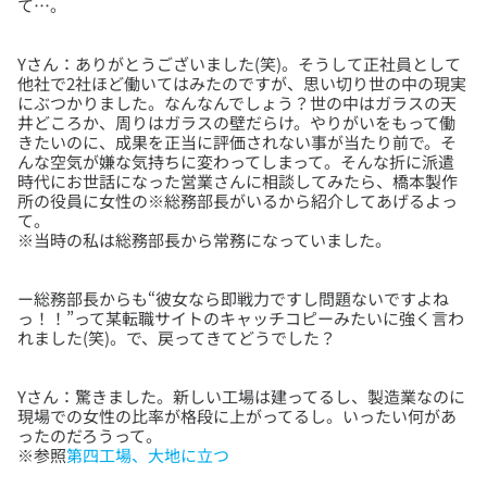
Yさん：ありがとうございました(笑)。そうして正社員として
他社で2社ほど働いてはみたのですが、思い切り世の中の現実
にぶつかりました。なんなんでしょう？世の中はガラスの天
井どころか、周りはガラスの壁だらけ。やりがいをもって働
きたいのに、成果を正当に評価されない事が当たり前で。そ
んな空気が嫌な気持ちに変わってしまって。そんな折に派遣
時代にお世話になった営業さんに相談してみたら、橋本製作
所の役員に女性の※総務部長がいるから紹介してあげるよっ
て。
ー総務部長からも“彼女なら即戦力ですし問題ないですよね
っ！！”って某転職サイトのキャッチコピーみたいに強く言わ
Yさん：驚きました。新しい工場は建ってるし、製造業なのに
現場での女性の比率が格段に上がってるし。いったい何があ
ったのだろうって。
※参照
第四工場、大地に立つ