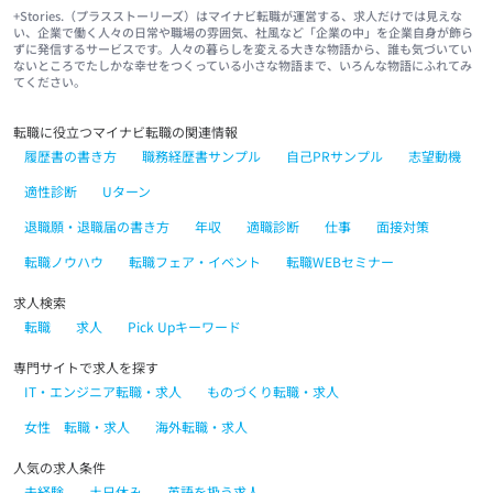
+Stories.（プラスストーリーズ）はマイナビ転職が運営する、求人だけでは見えな
い、企業で働く人々の日常や職場の雰囲気、社風など「企業の中」を企業自身が飾ら
ずに発信するサービスです。人々の暮らしを変える大きな物語から、誰も気づいてい
ないところでたしかな幸せをつくっている小さな物語まで、いろんな物語にふれてみ
てください。
転職に役立つマイナビ転職の関連情報
履歴書の書き方
職務経歴書サンプル
自己PRサンプル
志望動機
適性診断
Uターン
退職願・退職届の書き方
年収
適職診断
仕事
面接対策
転職ノウハウ
転職フェア・イベント
転職WEBセミナー
求人検索
転職
求人
Pick Upキーワード
専門サイトで求人を探す
IT・エンジニア転職・求人
ものづくり転職・求人
女性 転職・求人
海外転職・求人
人気の求人条件
未経験
土日休み
英語を扱う求人