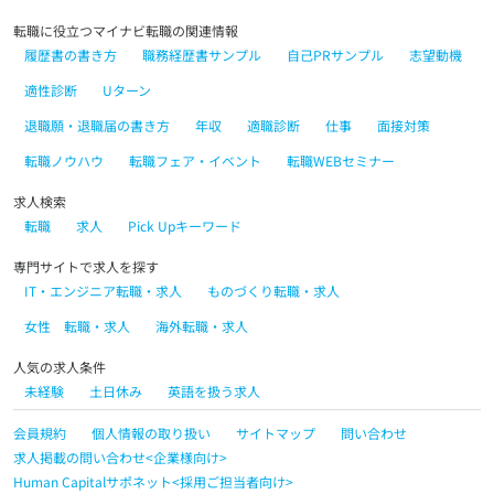
転職に役立つマイナビ転職の関連情報
履歴書の書き方
職務経歴書サンプル
自己PRサンプル
志望動機
適性診断
Uターン
退職願・退職届の書き方
年収
適職診断
仕事
面接対策
転職ノウハウ
転職フェア・イベント
転職WEBセミナー
求人検索
転職
求人
Pick Upキーワード
専門サイトで求人を探す
IT・エンジニア転職・求人
ものづくり転職・求人
女性 転職・求人
海外転職・求人
人気の求人条件
未経験
土日休み
英語を扱う求人
会員規約
個人情報の取り扱い
サイトマップ
問い合わせ
求人掲載の問い合わせ<企業様向け>
Human Capitalサポネット<採用ご担当者向け>