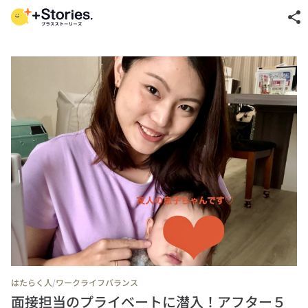
share
/
はたらく人
ワークライフバランス
面接担当のプライベートに潜入！アフター５