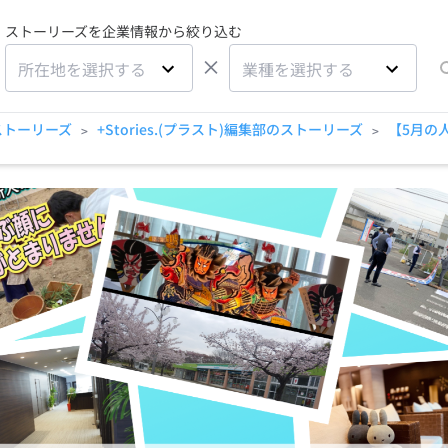
ストーリーズを企業情報から絞り込む
×
所在地を選択する
業種を選択する
ストーリーズ
+Stories.(プラスト)編集部のストーリーズ
【5月の
>
>