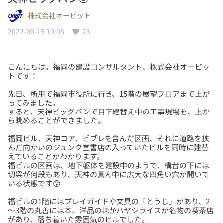
株式会社オービット
2022-06-15 10:08
23
こんにちは。福岡の建設コンサルタント、株式会社オービッ
先日、所用で福岡市役所に行き、15階の展望フロアまで上が
ってみました。
すると、天神ビッグバンで目下建替え中の工事現場を、上か
福岡ビル、天神コア、ビブレを含んだ区画、それに道路を挟
んだ向かいのジュンク堂書店の入っていたビルを同時に建替
えていることがわかります。
福ビルの区画は、地下躯体を建設中のようで、構台の下には
切梁が何段もあり、天神の真ん中に広大な四角い穴が開いて
福ビルの1階にはプレイガイドや文具の「とうじ」があり、2
～3階の丸善には本、洋品のほかハヤシライスが名物の喫茶店
があり、落ち着いた雰囲気のビルでした。