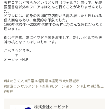
天神コアはどちらかというと女性（ギャル？）向けで、紀伊
国屋書店以外のフロアはほとんど行くことがありませんでし
た。
ビブレには、前身の因幡町商店街から再入居したと思われる
個人商店もあり、庶民的な印象でした。
1990年代後半～2000年代前半の天神は👆こんな感じだったと
街は生き物、常にイマドキ感を演出して、新しいビルでも天
こちらもどうぞ。
🔽
オービットH.P
#はたらく人
#日常
#福岡県
#福岡市
#大野城市
#建設コンサルタント
#測量
#Uターン
#Iターン
#土木
#技術士
#天神
株式会社オービット