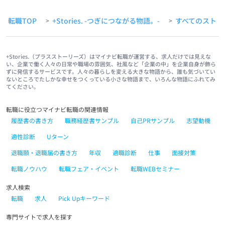
転職TOP
+Stories. -つぎにつながる物語。-
すべてのストー
>
>
+Stories.（プラスストーリーズ）はマイナビ転職が運営する、求人だけでは見えな
い、企業で働く人々の日常や職場の雰囲気、社風など「企業の中」を企業自身が飾ら
ずに発信するサービスです。人々の暮らしを変える大きな物語から、誰も気づいてい
ないところでたしかな幸せをつくっている小さな物語まで、いろんな物語にふれてみ
てください。
転職に役立つマイナビ転職の関連情報
履歴書の書き方
職務経歴書サンプル
自己PRサンプル
志望動機
適性診断
Uターン
退職願・退職届の書き方
年収
適職診断
仕事
面接対策
転職ノウハウ
転職フェア・イベント
転職WEBセミナー
求人検索
転職
求人
Pick Upキーワード
専門サイトで求人を探す