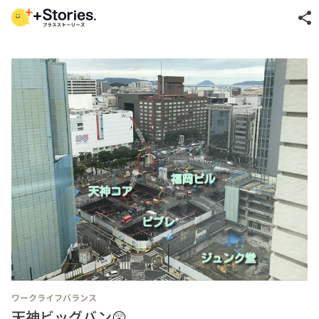
share
ワークライフバランス
天神ビッグバン😲