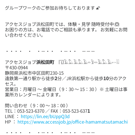
アクセスジョブ浜松田町では、体験・見学 随時受付中 🙆
お困りの方は、お電話でのご相談も承ります。 お気軽にお問
アクセスジョブ
浜松田町
𓉔𓄿𓅓𓄿𓅓𓄿𓏏𓅱𓏏𓄿𓅓𓄿𓍿𓇌
〒430-0944
静岡県浜松市中区田町230-15
遠鉄第一通り駅から徒歩
2
分／JR浜松駅から徒歩
10
分のアク
セス。
営業日：月曜日 ～ 金曜日（ 9：30 ～ 15：30 ）※ 土曜日は事
問い合わせ（ 9：00 ～ 18：00 ）
TEL：053-523-6370 ／ FAX：053-523-637
1
LINE ：
https://lin.ee/bUppQ3d
HP ：
https://www.accessjob.jp/office-hamamatsutamachi
・・・・ ・ ・－・・ ・－・・ －－－