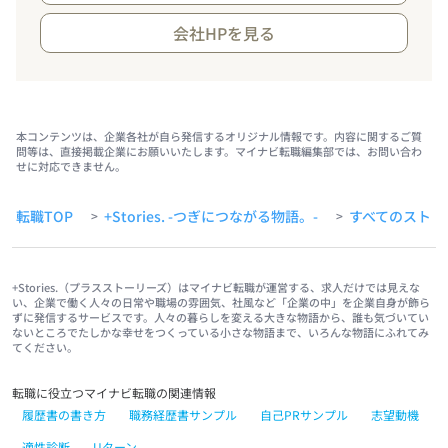
会社HPを見る
本コンテンツは、企業各社が自ら発信するオリジナル情報です。内容に関するご質
問等は、直接掲載企業にお願いいたします。マイナビ転職編集部では、お問い合わ
せに対応できません。
転職TOP
+Stories. -つぎにつながる物語。-
すべてのストー
>
>
+Stories.（プラスストーリーズ）はマイナビ転職が運営する、求人だけでは見えな
い、企業で働く人々の日常や職場の雰囲気、社風など「企業の中」を企業自身が飾ら
ずに発信するサービスです。人々の暮らしを変える大きな物語から、誰も気づいてい
ないところでたしかな幸せをつくっている小さな物語まで、いろんな物語にふれてみ
てください。
転職に役立つマイナビ転職の関連情報
履歴書の書き方
職務経歴書サンプル
自己PRサンプル
志望動機
適性診断
Uターン