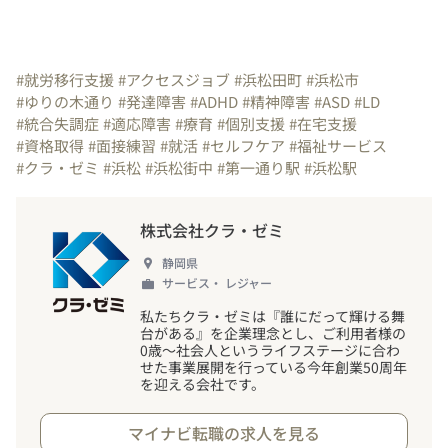
#就労移行支援
#アクセスジョブ
#浜松田町
#浜松市
#ゆりの木通り
#発達障害
#ADHD
#精神障害
#ASD
#LD
#統合失調症
#適応障害
#療育
#個別支援
#在宅支援
#資格取得
#面接練習
#就活
#セルフケア
#福祉サービス
#クラ・ゼミ
#浜松
#浜松街中
#第一通り駅
#浜松駅
株式会社クラ・ゼミ
静岡県
サービス・ レジャー
私たちクラ・ゼミは『誰にだって輝ける舞
台がある』を企業理念とし、ご利用者様の
0歳～社会人というライフステージに合わ
せた事業展開を行っている今年創業50周年
を迎える会社です。
マイナビ転職の求人を見る