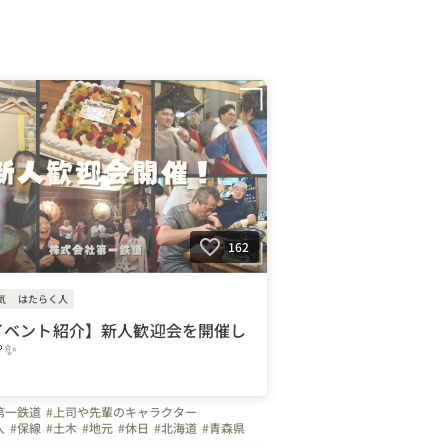
162
気
はたらく人
イベント紹介】新人歓迎会を開催し
✨
第一鉄道
#上司や先輩のキャラクター
人
#保線
#土木
#地元
#休日
#北海道
#青森県
宮城県
#山形県
#秋田県
#福島県
#福岡県