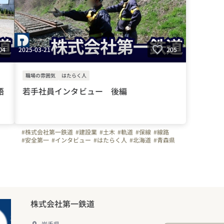
2025-03-21
04
205
職場の雰囲気
はたらく人
語
若手社員インタビュー 後編
#株式会社第一鉄道
#建設業
#土木
#軌道
#保線
#線路
#安全第一
#インタビュー
#はたらく人
#北海道
#青森県
#岩手県
#宮城県
#秋田県
#山形県
#福島県
#福岡県
#大分県
#長崎県
#宮崎県
#鹿児島県
#熊本県
#佐賀県
接
#社員寮
株式会社第一鉄道
岩手県