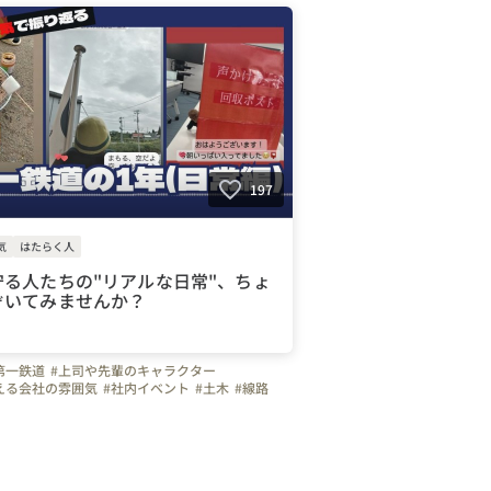
長崎県
#宮崎県
#鹿児島県
#大分県
#熊本県
197
気
はたらく人
守る人たちの"リアルな日常"、ちょ
ぞいてみませんか？
第一鉄道
#上司や先輩のキャラクター
える会社の雰囲気
#社内イベント
#土木
#線路
道
#保線
#北海道
#青森県
#岩手県
#秋田県
山形県
#福島県
#福岡県
#長崎県
#宮崎県
#大分県
#熊本県
#佐賀県