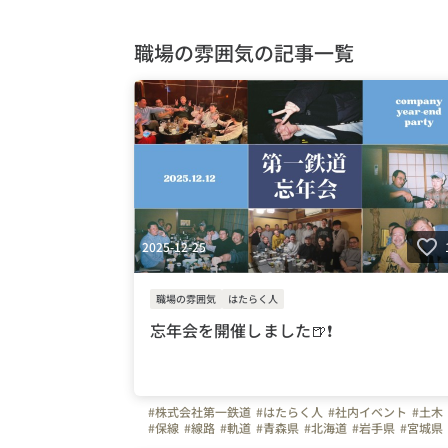
職場の雰囲気の記事一覧
2025-12-25
職場の雰囲気
はたらく人
忘年会を開催しました🍺❗
#株式会社第一鉄道
#はたらく人
#社内イベント
#土木
#保線
#線路
#軌道
#青森県
#北海道
#岩手県
#宮城県
#福島県
#山形県
#秋田県