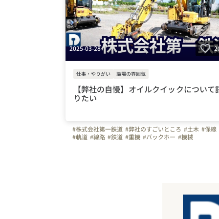
2025-03-28
2
仕事・やりがい
職場の雰囲気
【弊社の自慢】オイルクイックについて
りたい
#株式会社第一鉄道
#弊社のすごいところ
#土木
#保線
#軌道
#線路
#鉄道
#重機
#バックホー
#機械
#推しポイント
#北海道
#青森県
#岩手県
#山形県
#秋田県
#宮城県
#福島県
#福岡県
#長崎県
#宮崎県
#大分県
#熊本県
#佐賀県
#鹿児島県
#社員寮
#web面