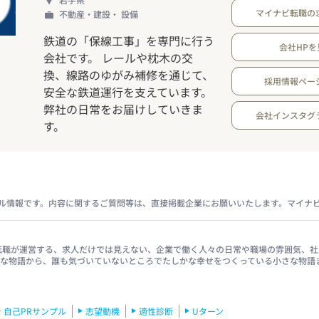
マイナビ転職の
不動産・建設・ 設備
鉄道の「保線工事」を専門に行う
会社HPを
会社です。 レールや枕木の交
換、線路のゆがみ補修を通じて、
採用情報ペー
安全な鉄道運行を支えています。
弊社の日常をお届けしていきま
会社インスタグ
す。
ル情報です。内容に関するご質問等は、直接掲載企業にお願いいたします。マイナ
イナビ転職が運営する、求人だけでは見えない、企業で働く人々の日常や職場の雰囲気
きな物語から、誰も気づいていないところでたしかな幸せをつくっている小さな物語
自己PRサンプル
志望動機
適性診断
Uターン