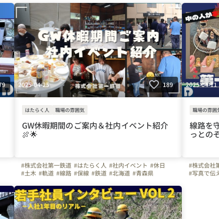
#福島県
#山形県
#福岡県
#鹿児島県
#大分県
#熊本県
#佐賀県
#
#宮崎県
#佐賀県
#長崎県
#上司や先輩のキャラクター
2025-04-25
2025-04-11
79
189
はたらく人
職場の雰囲気
職場の雰囲
GW休暇期間のご案内＆社内イベント紹介
線路を
🍖🌟
っとの
#株式会社第一鉄道
#はたらく人
#社内イベント
#休日
#株式会社
#土木
#軌道
#線路
#保線
#鉄道
#北海道
#青森県
#写真で伝
#岩手県
#宮城県
#福島県
#山形県
#福岡県
#長崎県
#鉄道
#軌
#大分県
#宮崎県
#鹿児島県
#佐賀県
#熊本県
#宮城県
#
#バーベキュー
#鹿児島県