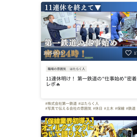
2025-05-12
1
職場の雰囲気
はたらく人
11連休明け！ 第一鉄道の“仕事始め”密着
レポ🔥
#株式会社第一鉄道
#はたらく人
#写真で伝える会社の雰囲気
#休日
#土木
#保線
#鉄道
#線路
#北海道
#青森県
#岩手県
#宮城県
#秋田県
#山形県
#福島県
#福岡県
#熊本県
#大分県
#鹿児島県
#宮崎県
#長崎県
#佐賀県
#社員寮