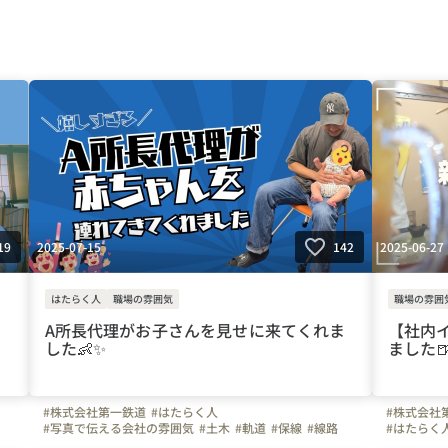
2025-07-15
2025-06-27
19
142
はたらく人
職場の雰囲気
職場の雰囲
A所長代理がお子さんを見せに来てくれま
【社内
した👶✨
ました
#株式会社第一鉄道
#はたらく人
#株式会社
#写真で伝える会社の雰囲気
#土木
#軌道
#保線
#線路
#はたらく
#鉄道
#北海道
#青森県
#岩手県
#秋田県
#宮城県
#岩手県
#