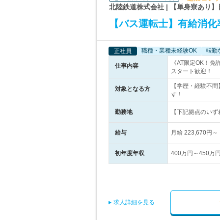
北陸鉄道株式会社 | 【単身寮あり
【バス運転士】有給消化
職種・業種未経験OK
転勤
正社員
《AT限定OK！
仕事内容
スタート歓迎！
【学歴・経験不問
対象となる方
す！
勤務地
【下記拠点のいずれ
給与
月給 223,670
初年度年収
400万円～450万
求人詳細を見る