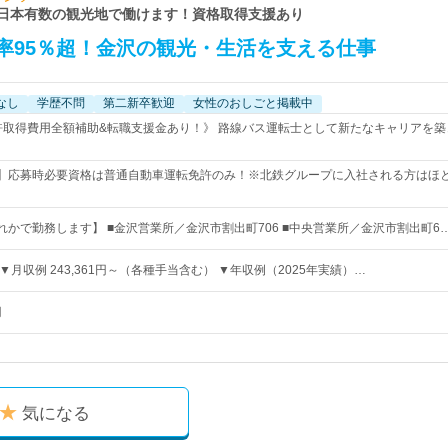
】日本有数の観光地で働けます！資格取得支援あり
率95％超！金沢の観光・生活を支える仕事
なし
学歴不問
第二新卒歓迎
女性のおしごと掲載中
免許取得費用全額補助&転職支援金あり！》 路線バス運転士として新たなキャリアを
】応募時必要資格は普通自動車運転免許のみ！※北鉄グループに入社される方はほ
かで勤務します】 ■金沢営業所／金沢市割出町706 ■中央営業所／金沢市割出町6
円～ ▼月収例 243,361円～（各種手当含む） ▼年収例（2025年実績）…
円
気になる