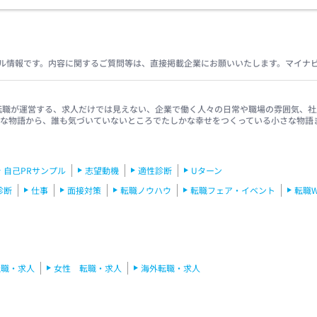
ル情報です。内容に関するご質問等は、直接掲載企業にお願いいたします。マイナ
イナビ転職が運営する、求人だけでは見えない、企業で働く人々の日常や職場の雰囲気
きな物語から、誰も気づいていないところでたしかな幸せをつくっている小さな物語
自己PRサンプル
志望動機
適性診断
Uターン
診断
仕事
面接対策
転職ノウハウ
転職フェア・イベント
転職
転職・求人
女性 転職・求人
海外転職・求人