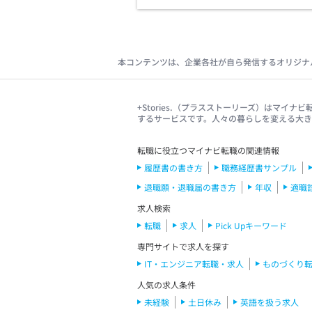
本コンテンツは、企業各社が自ら発信するオリジナ
+Stories.（プラスストーリーズ）はマ
するサービスです。人々の暮らしを変える大
転職に役立つマイナビ転職の関連情報
履歴書の書き方
職務経歴書サンプル
退職願・退職届の書き方
年収
適職
求人検索
転職
求人
Pick Upキーワード
専門サイトで求人を探す
IT・エンジニア転職・求人
ものづくり
人気の求人条件
未経験
土日休み
英語を扱う求人