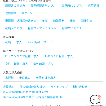
転職に役立つマイナビ転職の関連情報
履歴書の書き方
職務経歴書サンプル
自己PRサンプル
志望動機
適性診断
Uターン
退職願・退職届の書き方
年収
適職診断
仕事
面接対策
転職ノウハウ
転職フェア・イベント
転職WEBセミナー
求人検索
転職
求人
Pick Upキーワード
専門サイトで求人を探す
IT・エンジニア転職・求人
ものづくり転職・求人
女性 転職・求人
海外転職・求人
人気の求人条件
未経験
土日休み
英語を扱う求人
会員規約
個人情報の取り扱い
サイトマップ
問い合わせ
求人掲載の問い合わせ<企業様向け>
Human Capitalサポネット<採用ご担当者向け>