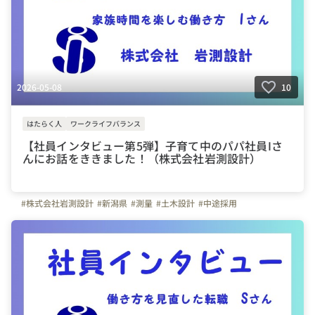
2026-05-08
10
はたらく人
ワークライフバランス
【社員インタビュー第5弾】子育て中のパパ社員Iさ
んにお話をききました！（株式会社岩測設計）
#株式会社岩測設計
#新潟県
#測量
#土木設計
#中途採用