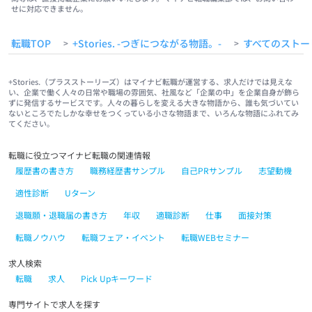
せに対応できません。
転職TOP
+Stories. -つぎにつながる物語。-
すべてのストー
>
>
+Stories.（プラスストーリーズ）はマイナビ転職が運営する、求人だけでは見えな
い、企業で働く人々の日常や職場の雰囲気、社風など「企業の中」を企業自身が飾ら
ずに発信するサービスです。人々の暮らしを変える大きな物語から、誰も気づいてい
ないところでたしかな幸せをつくっている小さな物語まで、いろんな物語にふれてみ
てください。
転職に役立つマイナビ転職の関連情報
履歴書の書き方
職務経歴書サンプル
自己PRサンプル
志望動機
適性診断
Uターン
退職願・退職届の書き方
年収
適職診断
仕事
面接対策
転職ノウハウ
転職フェア・イベント
転職WEBセミナー
求人検索
転職
求人
Pick Upキーワード
専門サイトで求人を探す