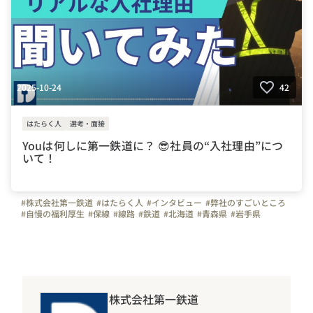
2025-10-24
42
はたらく人
選考・面接
Youは何しに第一鉄道に？ 😎社員の“入社理由”につ
いて！
#株式会社第一鉄道
#はたらく人
#インタビュー
#弊社のすごいところ
#自慢の福利厚生
#保線
#線路
#鉄道
#北海道
#青森県
#岩手県
#宮城県
#秋田県
#山形県
#福島県
#土木
#建設業
#社員寮
株式会社第一鉄道