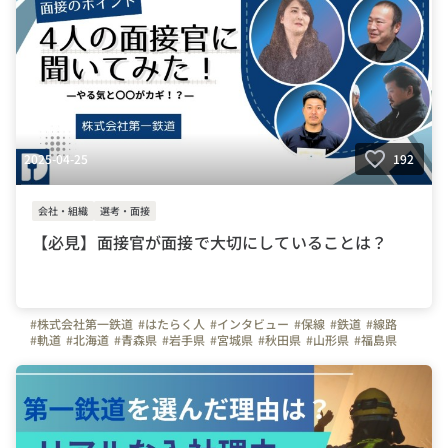
2025-04-25
192
会社・組織
選考・面接
【必見】面接官が面接で大切にしていることは？
#株式会社第一鉄道
#はたらく人
#インタビュー
#保線
#鉄道
#線路
#軌道
#北海道
#青森県
#岩手県
#宮城県
#秋田県
#山形県
#福島県
#福岡県
#大分県
#熊本県
#鹿児島県
#佐賀県
#長崎県
#宮崎県