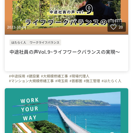
2023-10-04
20
はたらく人
ワークライフバランス
中途社員の声Vol.9~ライフワークバランスの実現～
#中途採用
#建設業
#大規模修繕工事
#現場代理人
#マンション大規模修繕工事
#埼玉県
#首都圏
#施工管理
#はたらく人
#転職してよかったこと
#50代
#転職者のリアルな声
#株式会社セラフ榎本
#入社エントリー