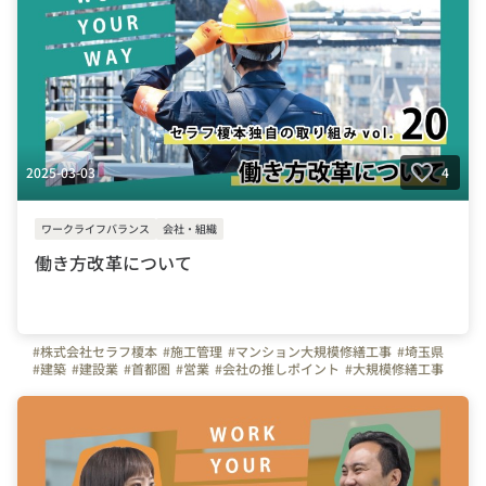
2025-03-03
4
ワークライフバランス
会社・組織
働き方改革について
#株式会社セラフ榎本
#施工管理
#マンション大規模修繕工事
#埼玉県
#建築
#建設業
#首都圏
#営業
#会社の推しポイント
#大規模修繕工事
#関東
#現場代理人