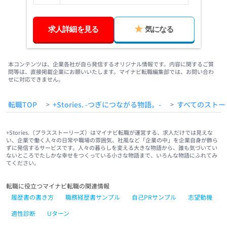
求人詳細を見る
気になる
Item
1
of
本コンテンツは、企業各社が自ら発信するオリジナル情報です。内容に関するご質
3
問等は、直接掲載企業にお願いいたします。マイナビ転職編集部では、お問い合わ
せに対応できません。
転職TOP
+Stories. -つぎにつながる物語。-
すべてのストー
>
>
+Stories.（プラスストーリーズ）はマイナビ転職が運営する、求人だけでは見えな
い、企業で働く人々の日常や職場の雰囲気、社風など「企業の中」を企業自身が飾ら
ずに発信するサービスです。人々の暮らしを変える大きな物語から、誰も気づいてい
ないところでたしかな幸せをつくっている小さな物語まで、いろんな物語にふれてみ
てください。
転職に役立つマイナビ転職の関連情報
履歴書の書き方
職務経歴書サンプル
自己PRサンプル
志望動機
適性診断
Uターン