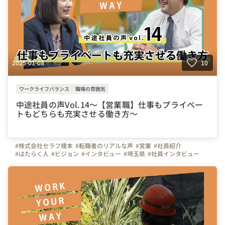
2025-01-08
10
ワークライフバランス
職場の雰囲気
中途社員の声Vol.14～【営業職】仕事もプライベー
トもどちらも充実させる働き方～
#株式会社セラフ榎本
#転職者のリアルな声
#営業
#社員紹介
#はたらく人
#ビジョン
#インタビュー
#埼玉県
#社員インタビュー
#関東
#建設
#マンション大規模修繕工事
#上司や先輩のキャラクター
#首都圏
#会社の推しポイント
#入社エントリー