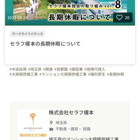
2023-09-19
20
ワークライフバランス
セラフ榎本の長期休暇について
#中途採用
#埼玉県
#関東
#首都圏
#建設業
#現場代理人
#大規模修繕工事
#マンション大規模修繕工事
#福利厚生
#長期休暇
#施工管理
株式会社セラフ榎本
埼玉県
不動産・建設・ 設備
埼玉県のマンション大規模修繕工事