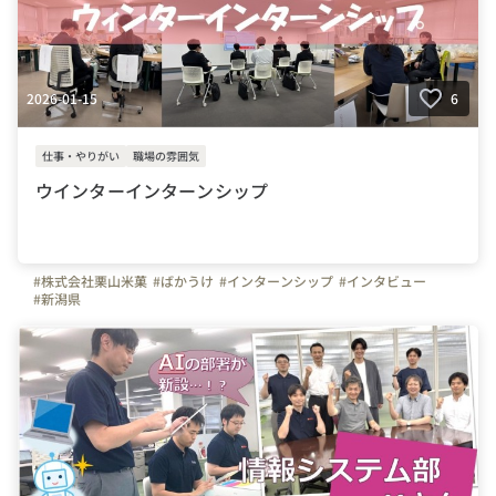
2026-01-15
6
仕事・やりがい
職場の雰囲気
ウインターインターンシップ
#株式会社栗山米菓
#ばかうけ
#インターンシップ
#インタビュー
#新潟県