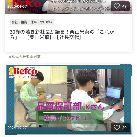
2025-04-07
47
会社・組織
仕事・やりがい
30歳の若き新社長が語る！栗山米菓の「これか
ら」 【栗山米菓】【社長交代】
#株式会社栗山米菓
2024-10-07
30