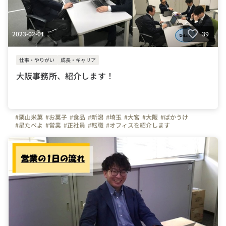
2023-02-01
39
仕事・やりがい
成長・キャリア
大阪事務所、紹介します！
#栗山米菓
#お菓子
#食品
#新潟
#埼玉
#大宮
#大阪
#ばかうけ
#星たべよ
#営業
#正社員
#転職
#オフィスを紹介します