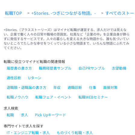
転職TOP
+Stories. -つぎにつながる物語。-
すべてのストー
>
>
+Stories.（プラスストーリーズ）はマイナビ転職が運営する、求人だけでは見えな
い、企業で働く人々の日常や職場の雰囲気、社風など「企業の中」を企業自身が飾ら
ずに発信するサービスです。人々の暮らしを変える大きな物語から、誰も気づいてい
ないところでたしかな幸せをつくっている小さな物語まで、いろんな物語にふれてみ
てください。
転職に役立つマイナビ転職の関連情報
履歴書の書き方
職務経歴書サンプル
自己PRサンプル
志望動機
適性診断
Uターン
退職願・退職届の書き方
年収
適職診断
仕事
面接対策
転職ノウハウ
転職フェア・イベント
転職WEBセミナー
求人検索
転職
求人
Pick Upキーワード
専門サイトで求人を探す
IT・エンジニア転職・求人
ものづくり転職・求人