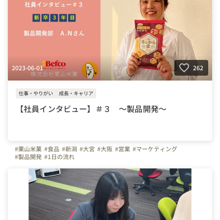
2023-06-01
262
仕事・やりがい
成長・キャリア
【社員インタビュー】＃３ ～製品開発～
#栗山米菓
#食品
#新潟
#大宮
#大阪
#営業
#マーケティング
#製品開発
#1日の流れ