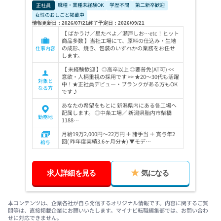
職種・業種未経験OK
学歴不問
第二新卒歓迎
正社員
女性のおしごと掲載中
情報更新日：2026/07/21
終了予定日：2026/09/21
【 ばかうけ／星たべよ／瀬戸しお…etc！ヒット
商品多数 】当社工場にて、原料の仕込み・生地
の成形、焼き、包装のいずれかの業務をお任せ
仕事内容
します。
【 未経験歓迎 】◎高卒以上 ◎要普免(AT可) <<
意欲・人柄重視の採用です >> ★20～30代も活躍
対象と
中！★正社員デビュー・ブランクがある方もOK
なる方
です♪
あなたの希望をもとに 新潟県内にある各工場へ
配属します。 ◎中条工場／ 新潟県胎内市柴橋
勤務地
1188…
月給19万2,000円～22万円 ＋ 諸手当 ＋ 賞与年2
回( 昨年度実績3.6ヶ月分★) ▼モデ…
給与
求人詳細を見る
気になる
本コンテンツは、企業各社が自ら発信するオリジナル情報です。内容に関するご質
問等は、直接掲載企業にお願いいたします。マイナビ転職編集部では、お問い合わ
せに対応できません。