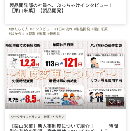
製品開発部の社員へ、ぶっちゃけインタビュー！
【栗山米菓】【製品開発】
#はたらく人
#インタビュー
#1日の流れ
#製品開発
#栗山米菓
#ばかうけ
#製造
#米菓
#新潟県
2024-05-13
31
ワークライフバランス
仕事・やりがい
【栗山米菓】新人事制度について紹介！ 時間
単位有給の取得、産休育休についてなど…！？