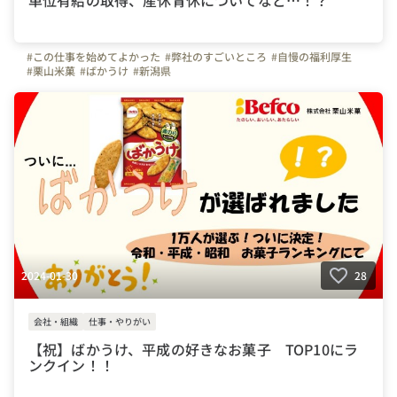
#この仕事を始めてよかった
#弊社のすごいところ
#自慢の福利厚生
#栗山米菓
#ばかうけ
#新潟県
2024-01-30
28
会社・組織
仕事・やりがい
【祝】ばかうけ、平成の好きなお菓子 TOP10にラ
ンクイン！！