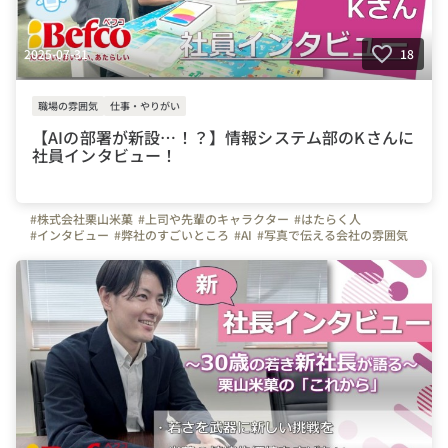
2025-07-31
18
職場の雰囲気
仕事・やりがい
【AIの部署が新設…！？】情報システム部のKさんに
社員インタビュー！
#株式会社栗山米菓
#上司や先輩のキャラクター
#はたらく人
#インタビュー
#弊社のすごいところ
#AI
#写真で伝える会社の雰囲気
#新潟県
#ばかうけ
#オフィスを紹介します