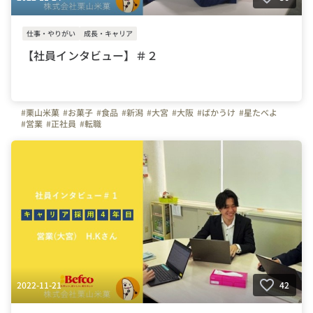
仕事・やりがい
成長・キャリア
【社員インタビュー】＃２
#栗山米菓
#お菓子
#食品
#新潟
#大宮
#大阪
#ばかうけ
#星たべよ
#営業
#正社員
#転職
2022-11-21
42