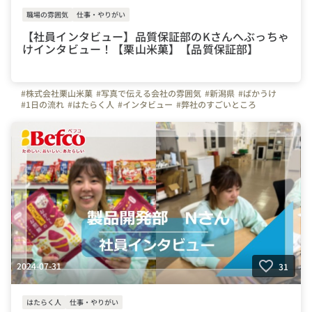
職場の雰囲気
仕事・やりがい
【社員インタビュー】品質保証部のKさんへぶっちゃ
けインタビュー！【栗山米菓】【品質保証部】
#株式会社栗山米菓
#写真で伝える会社の雰囲気
#新潟県
#ばかうけ
#1日の流れ
#はたらく人
#インタビュー
#弊社のすごいところ
#社員紹介
#ものづくり
#製造職
2024-07-31
31
はたらく人
仕事・やりがい