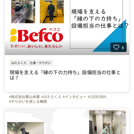
2026-06-03
8
はたらく人
仕事・やりがい
現場を支える「縁の下の力持ち」設備担当の仕事と
は？
#株式会社栗山米菓
#はたらく人
#インタビュー
#1日の流れ
#やりがいを感じる瞬間