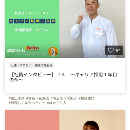
2023-06-16
67
仕事・やりがい
職場の雰囲気
【社員インタビュー】＃４ ～キャリア採用１年目
の今～
#栗山米菓
#食品
#新潟県
#埼玉県
#大阪府
#製品開発
#転職してよかったこと
#はたらく人