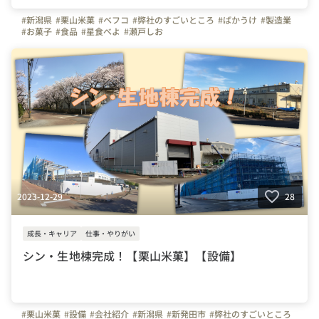
#新潟県
#栗山米菓
#ベフコ
#弊社のすごいところ
#ばかうけ
#製造業
#お菓子
#食品
#星食べよ
#瀬戸しお
2023-12-29
28
成長・キャリア
仕事・やりがい
シン・生地棟完成！【栗山米菓】【設備】
#栗山米菓
#設備
#会社紹介
#新潟県
#新発田市
#弊社のすごいところ