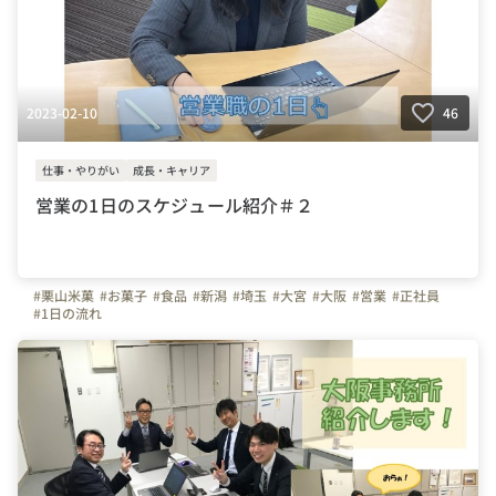
2023-02-10
46
仕事・やりがい
成長・キャリア
営業の1日のスケジュール紹介＃２
#栗山米菓
#お菓子
#食品
#新潟
#埼玉
#大宮
#大阪
#営業
#正社員
#1日の流れ