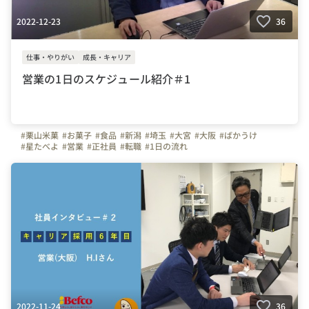
2022-12-23
36
仕事・やりがい
成長・キャリア
営業の1日のスケジュール紹介＃1
#栗山米菓
#お菓子
#食品
#新潟
#埼玉
#大宮
#大阪
#ばかうけ
#星たべよ
#営業
#正社員
#転職
#1日の流れ
2022-11-24
36