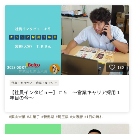
2023-08-07
130
仕事・やりがい
成長・キャリア
【社員インタビュー】＃５ ～営業キャリア採用１
年目の今～
#栗山米菓
#お菓子
#新潟県
#埼玉県
#大阪府
#1日の流れ