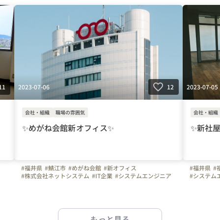
2023-07-06
2023-07-05
11
12
会社・組織
職場の雰囲気
会社・組織
✨めがね会館新オフィス✨
✨新社屋
#福井県
#鯖江市
#めがね会館
#新オフィス
#福井県
#
#株式会社ネットシステム
#IT企業
#システムエンジニア
#システム
#プログラマー
#オフィスを紹介します
#オフィス
もっと見る