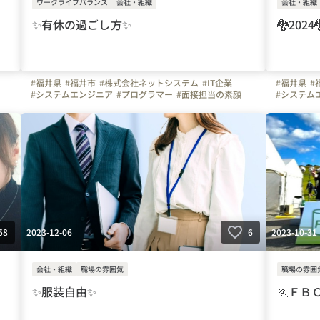
ワークライフバランス
会社・組織
会社・組織
✨有休の過ごし方✨
🐉2024
#福井県
#福井市
#株式会社ネットシステム
#IT企業
#福井県
#
#システムエンジニア
#プログラマー
#面接担当の素顔
#システム
#有給休暇
2023-12-06
2023-10-31
58
6
会社・組織
職場の雰囲気
職場の雰囲
✨服装自由✨
🏃ＦＢ