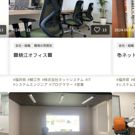
2024-07-12
2024-06-05
13
15
会社・組織
職場の雰囲気
会社・組織
🏢鯖江オフィス🏢
📚ネッ
#福井県
#鯖江市
#株式会社ネットシステム
#IT
#福井県
#
#システムエンジニア
#プログラマー
#営業
#システム
#写真で伝える会社の雰囲気
#オフィスを紹介します
#写真で伝