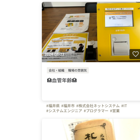
2024-08-22
会社・組織
職場の雰囲気
🏥血管年齢🏥
#福井県
#福井市
#株式会社ネットシステム
#IT
#システムエンジニア
#プログラマー
#営業
#写真で伝える会社の雰囲気