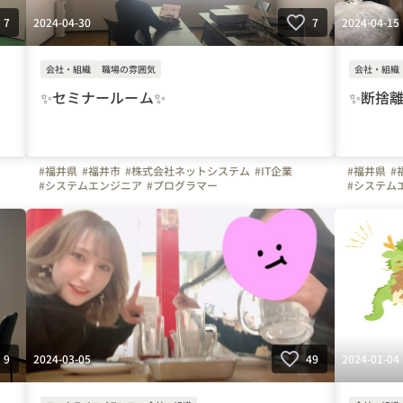
2024-04-30
2024-04-15
7
7
会社・組織
職場の雰囲気
会社・組織
✨セミナールーム✨
✨断捨離
#福井県
#福井市
#株式会社ネットシステム
#IT企業
#福井県
#
#システムエンジニア
#プログラマー
#システム
2024-03-05
2024-01-04
9
49