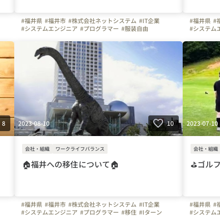
#福井県
#福井市
#株式会社ネットシステム
#IT企業
#福井県
#
#システムエンジニア
#プログラマー
#服装自由
#システム
#福利厚生
2023-08-10
2023-07-10
8
10
会社・組織
ワークライフバランス
会社・組織
🏠福井への移住について🏠
⛳ゴル
#福井県
#福井市
#株式会社ネットシステム
#IT企業
#福井県
#
#システムエンジニア
#プログラマー
#移住
#Iターン
#システム
#Uターン
#ゴルフコ