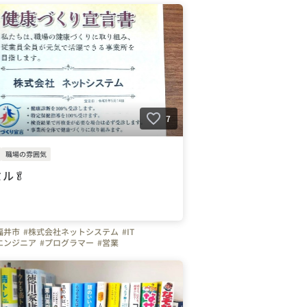
7
職場の雰囲気
ミル🥬
福井市
#株式会社ネットシステム
#IT
エンジニア
#プログラマー
#営業
える会社の雰囲気
#健康