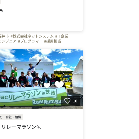

福井市
#株式会社ネットシステム
#IT企業
エンジニア
#プログラマー
#採用担当
10
気
会社・組織
Ｃリレーマラソン🏃