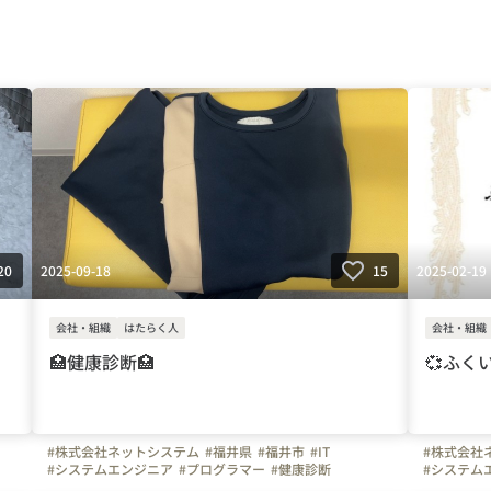
2025-09-18
2025-02-19
20
15
会社・組織
はたらく人
会社・組織
🏥健康診断🏥
💞ふく
#株式会社ネットシステム
#福井県
#福井市
#IT
#株式会社
#システムエンジニア
#プログラマー
#健康診断
#システム
#福利厚生
#会社の推