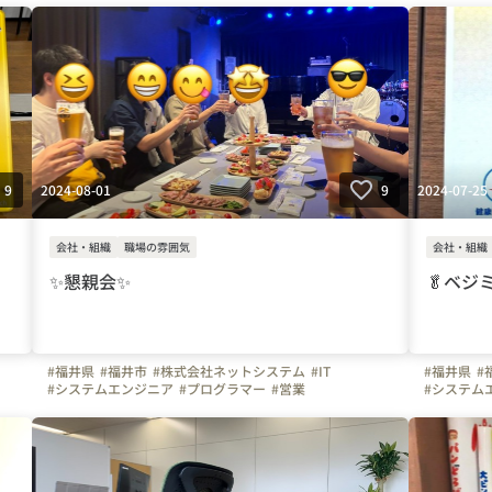
2024-08-01
2024-07-25
9
9
会社・組織
職場の雰囲気
会社・組織
✨懇親会✨
🥬ベジ
#福井県
#福井市
#株式会社ネットシステム
#IT
#福井県
#
#システムエンジニア
#プログラマー
#営業
#システム
#面接担当の素顔
#はたらく人
#懇親会
#写真で伝