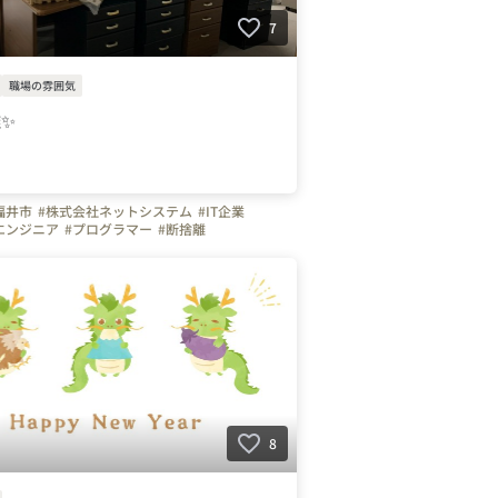
7
職場の雰囲気
✨
福井市
#株式会社ネットシステム
#IT企業
エンジニア
#プログラマー
#断捨離
8