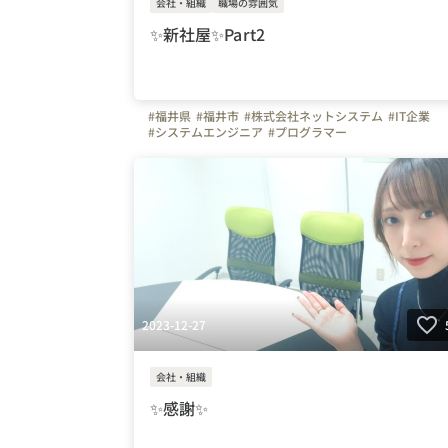
会社・組織
職場の雰囲気
✨新社屋✨Part2
#福井県
#福井市
#株式会社ネットシステム
#IT企業
#システムエンジニア
#プログラマー
#写真で伝える会社の雰囲気
#はじめの一歩
2023-12-27
会社・組織
✨感謝✨