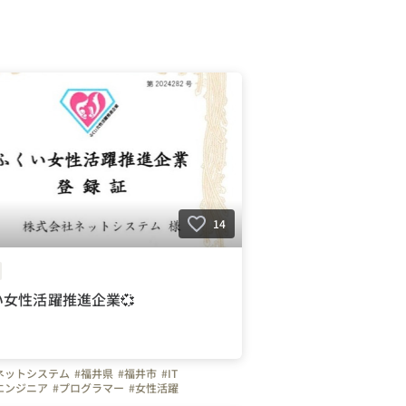
14
い女性活躍推進企業💞
ネットシステム
#福井県
#福井市
#IT
エンジニア
#プログラマー
#女性活躍
しポイント