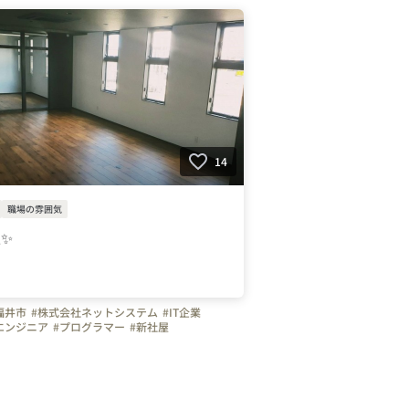
14
職場の雰囲気
✨
福井市
#株式会社ネットシステム
#IT企業
エンジニア
#プログラマー
#新社屋
を紹介します