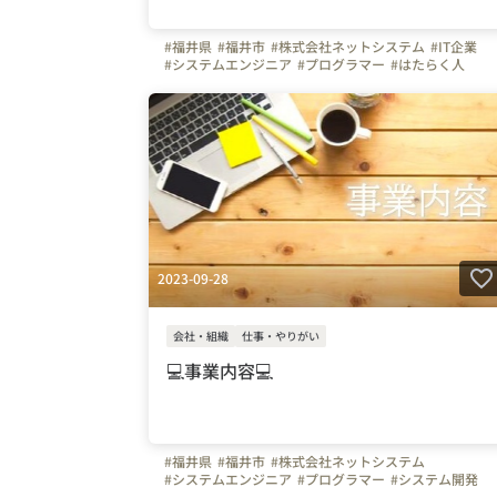
#福井県
#福井市
#株式会社ネットシステム
#IT企業
#システムエンジニア
#プログラマー
#はたらく人
#面接担当の素顔
2023-09-28
会社・組織
仕事・やりがい
💻事業内容💻
#福井県
#福井市
#株式会社ネットシステム
#システムエンジニア
#プログラマー
#システム開発
#事業内容
#IT企業