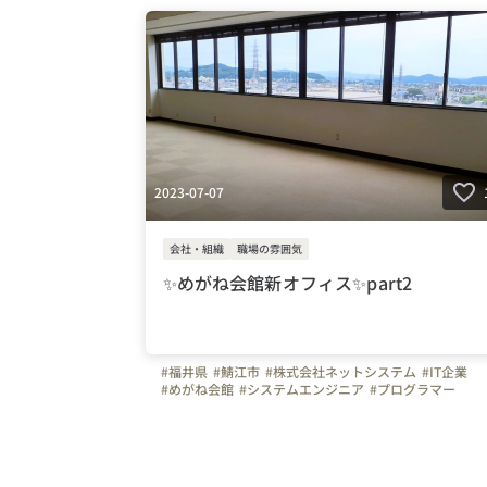
2023-07-07
会社・組織
職場の雰囲気
✨めがね会館新オフィス✨part2
#福井県
#鯖江市
#株式会社ネットシステム
#IT企業
#めがね会館
#システムエンジニア
#プログラマー
#新オフィス
#オフィスを紹介します