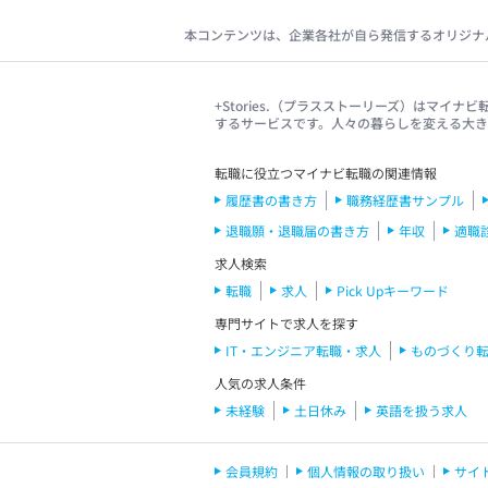
本コンテンツは、企業各社が自ら発信するオリジナ
+Stories.（プラスストーリーズ）はマ
するサービスです。人々の暮らしを変える大
転職に役立つマイナビ転職の関連情報
履歴書の書き方
職務経歴書サンプル
退職願・退職届の書き方
年収
適職
求人検索
転職
求人
Pick Upキーワード
専門サイトで求人を探す
IT・エンジニア転職・求人
ものづくり
人気の求人条件
未経験
土日休み
英語を扱う求人
会員規約
個人情報の取り扱い
サイ