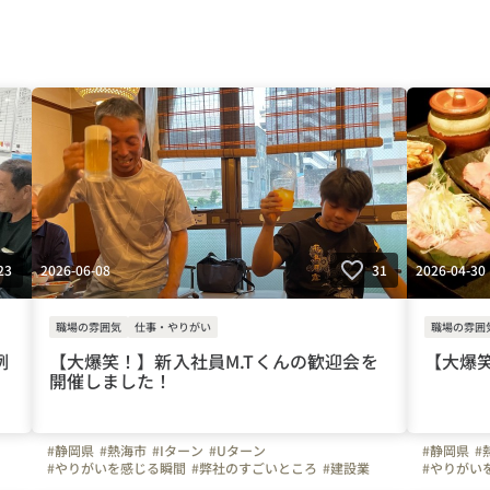
2026-06-08
2026-04-30
23
31
職場の雰囲気
仕事・やりがい
職場の雰囲
例
【大爆笑！】新入社員M.Tくんの歓迎会を
【大爆
開催しました！
#静岡県
#熱海市
#Iターン
#Uターン
#静岡県
#
#やりがいを感じる瞬間
#弊社のすごいところ
#建設業
#やりがい
#管工事
#施工管理
#配管工
#空調
#ものづくり
#経験者
#管工事
#