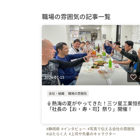
職場の雰囲気の記事一覧
2026-07-15
会社・組織
職場の雰囲気
🏮熱海の夏がやってきた！三ツ星工業恒
「社長の【お・寿・司】祭り」開催！
#静岡県
#インタビュー
#写真で伝える会社の雰囲気
#はたらく人
#上司や先輩のキャラクター
#弊社のすごいところ
#社員紹介
#施工管理
#建築