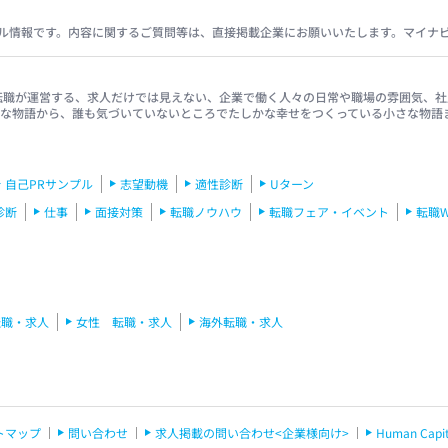
ル情報です。内容に関するご質問等は、直接掲載企業にお願いいたします。マイナ
イナビ転職が運営する、求人だけでは見えない、企業で働く人々の日常や職場の雰囲気
きな物語から、誰も気づいていないところでたしかな幸せをつくっている小さな物語
自己PRサンプル
志望動機
適性診断
Uターン
診断
仕事
面接対策
転職ノウハウ
転職フェア・イベント
転職
転職・求人
女性 転職・求人
海外転職・求人
トマップ
問い合わせ
求人掲載の問い合わせ<企業様向け>
Human C