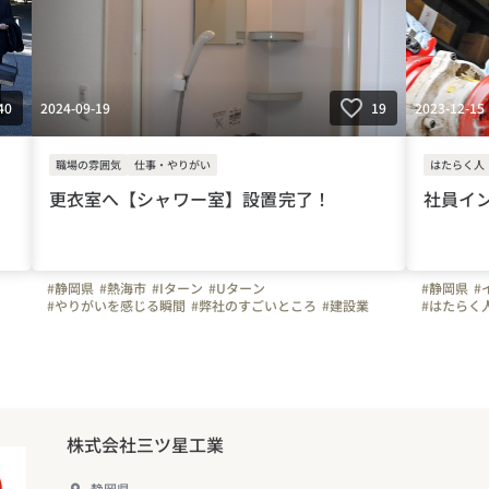
#転職歓迎
#楽しく仕事
#転勤なし
#未経験者可
#はたらく
#Jターン
#安定性
#お金のハナシ
#三ツ星工業
#株式会社
#株式会社三ツ星工業
#年末年始休暇
#賞与
#社内イベント
#休日
#設備
#夏季休暇
#オフィスを紹介します
2024-09-19
2023-12-15
40
19
職場の雰囲気
仕事・やりがい
はたらく人
更衣室へ【シャワー室】設置完了！
社員イン
#静岡県
#熱海市
#Iターン
#Uターン
#静岡県
#
#やりがいを感じる瞬間
#弊社のすごいところ
#建設業
#はたらく
者
#管工事
#施工管理
#配管工
#空調
#ものづくり
#経験者
#上司や先
始
#未経験者
#残業少ない
#三ツ星工業
#お金のハナシ
#施工管理
顔
#面接担当の素顔
#福利厚生
#シャワー室
#Jターン
#自慢の福利厚生
#こだわりの仕事アイテム
#水道業界
#オフィスを紹介します
#ビジョン
#技術者募
#写真で伝える会社の雰囲気
#設備
#転勤なし
#入社エン
株式会社三ツ星工業
静岡県