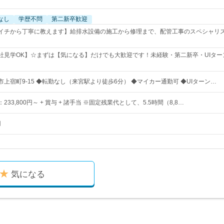
なし
学歴不問
第二新卒歓迎
イチから丁寧に教えます】給排水設備の施工から修理まで、配管工事のスペシャリス
社見学OK】☆まずは【気になる】だけでも大歓迎です！未経験・第二新卒・UIタ
上宿町9-15 ◆転勤なし（来宮駅より徒歩6分） ◆マイカー通勤可 ◆UIターン…
33,800円～ + 賞与 + 諸手当 ※固定残業代として、5.5時間（8,8…
円
気になる