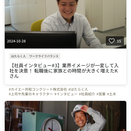
2024-10-28
15
はたらく人
ワークライフバランス
【社員インタビュー#3】業界イメージが一変して入
社を決意！ 転職後に家族との時間が大きく増えたK
さん
#カイエー共和コンクリート株式会社
#はたらく人
#上司や先輩のキャラクター
#インタビュー
#社員紹介
#営業
#土木