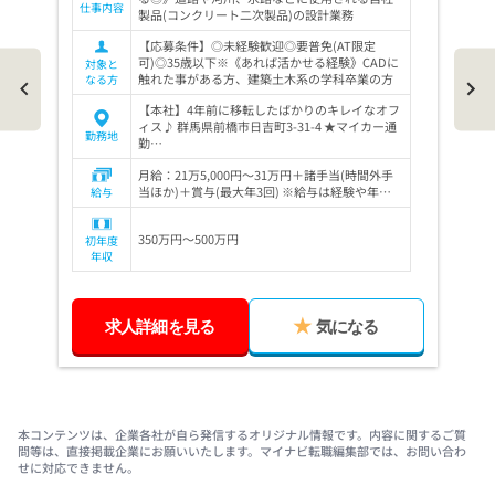
仕事内容
製品(コンクリート二次製品)の設計業務
【応募条件】◎未経験歓迎◎要普免(AT限定
可)◎35歳以下※《あれば活かせる経験》CADに
対象と
触れた事がある方、建築土木系の学科卒業の方
なる方
【本社】4年前に移転したばかりのキレイなオフ
ィス♪ 群馬県前橋市日吉町3-31-4 ★マイカー通
勤務地
勤…
月給：21万5,000円～31万円＋諸手当(時間外手
当ほか)＋賞与(最大年3回) ※給与は経験や年…
給与
350万円～500万円
初年度
年収
求人詳細を見る
気になる
Item
1
of
本コンテンツは、企業各社が自ら発信するオリジナル情報です。内容に関するご質
3
問等は、直接掲載企業にお願いいたします。マイナビ転職編集部では、お問い合わ
せに対応できません。