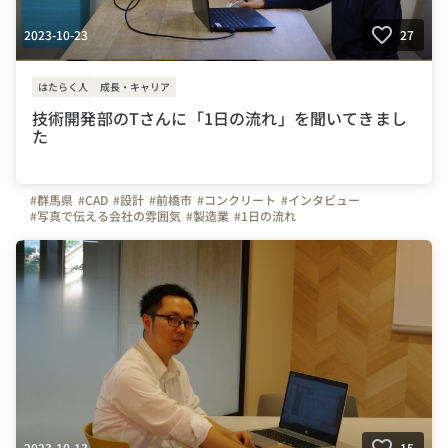
2023-10-23
27
はたらく人
成長・キャリア
技術開発部のTさんに「1日の流れ」を聞いてきまし
た
#群馬県
#CAD
#設計
#前橋市
#コンクリート
#インタビュー
#写真で伝える会社の雰囲気
#製造業
#1日の流れ
2023-10-13
15