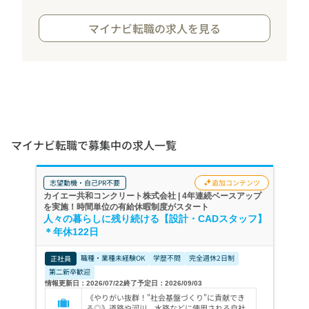
マイナビ転職の求人を見る
マイナビ転職で募集中の求人一覧
志望動機・自己PR不要
追加コンテンツ
カイエー共和コンクリート株式会社 | 4年連続ベースアップ
を実施！時間単位の有給休暇制度がスタート
人々の暮らしに残り続ける【設計・CADスタッフ】
＊年休122日
職種・業種未経験OK
学歴不問
完全週休2日制
正社員
第二新卒歓迎
情報更新日：2026/07/22
終了予定日：2026/09/03
《やりがい抜群！"社会基盤づくり"に貢献でき
る◎》道路や河川、水路などに使用される自社