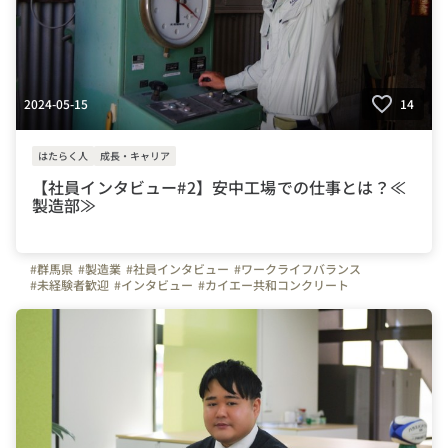
2024-05-15
14
はたらく人
成長・キャリア
【社員インタビュー#2】安中工場での仕事とは？≪
製造部≫
#群馬県
#製造業
#社員インタビュー
#ワークライフバランス
#未経験者歓迎
#インタビュー
#カイエー共和コンクリート