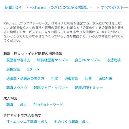
転職TOP
+Stories. -つぎにつながる物語。-
すべてのストー
>
>
+Stories.（プラスストーリーズ）はマイナビ転職が運営する、求人だけでは見えな
い、企業で働く人々の日常や職場の雰囲気、社風など「企業の中」を企業自身が飾ら
ずに発信するサービスです。人々の暮らしを変える大きな物語から、誰も気づいてい
ないところでたしかな幸せをつくっている小さな物語まで、いろんな物語にふれてみ
てください。
転職に役立つマイナビ転職の関連情報
履歴書の書き方
職務経歴書サンプル
自己PRサンプル
志望動機
適性診断
Uターン
退職願・退職届の書き方
年収
適職診断
仕事
面接対策
転職ノウハウ
転職フェア・イベント
転職WEBセミナー
求人検索
転職
求人
Pick Upキーワード
専門サイトで求人を探す
IT・エンジニア転職・求人
ものづくり転職・求人