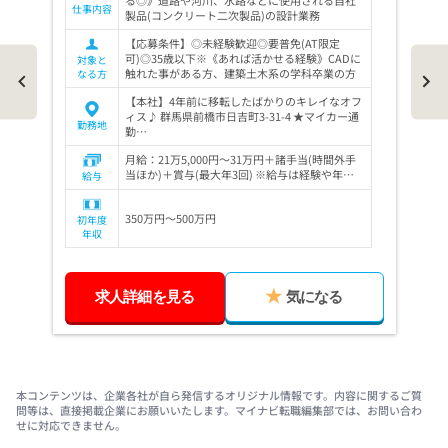
仕事内容
製品(コンクリート二次製品)の設計業務
【応募条件】◎未経験歓迎◎要普免(AT限定
可)◎35歳以下※《あれば活かせる経験》CADに
対象と
触れた事がある方、建築土木系の学科卒業の方
なる方
【本社】4年前に移転したばかりのキレイなオフ
ィス♪ 群馬県前橋市日吉町3-31-4 ★マイカー通
勤務地
勤…
月給：21万5,000円～31万円＋諸手当(時間外手
当ほか)＋賞与(最大年3回) ※給与は経験や年…
給与
350万円～500万円
初年度
年収
求人詳細を見る
気になる
Item
1
of
本コンテンツは、企業各社が自ら発信するオリジナル情報です。内容に関するご質
3
問等は、直接掲載企業にお願いいたします。マイナビ転職編集部では、お問い合わ
せに対応できません。