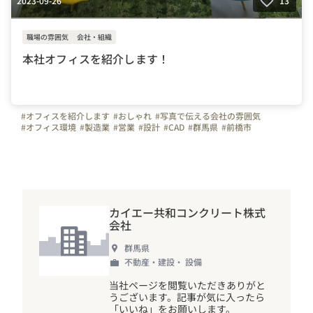
2023-09-26
13
職場の雰囲気
会社・組織
本社オフィスを紹介します！
#オフィスを紹介します
#おしゃれ
#写真で伝える会社の雰囲気
#オフィス環境
#製造業
#営業
#設計
#CAD
#群馬県
#前橋市
#コンクリート
#カイエー共和コンクリート
カイエー共和コンクリート株式
会社
群馬県
不動産・建設・ 設備
当社ページを閲覧いただきありがと
うございます。記事が気に入ったら
「いいね」をお願いします。