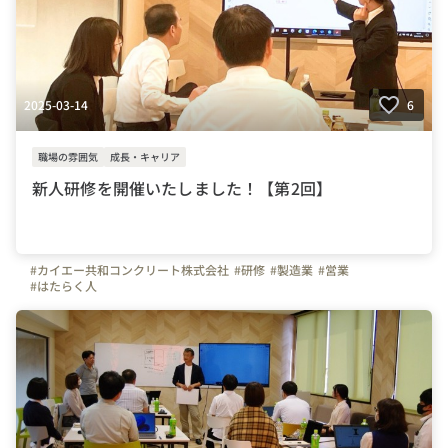
2025-03-14
6
職場の雰囲気
成長・キャリア
新人研修を開催いたしました！【第2回】
#カイエー共和コンクリート株式会社
#研修
#製造業
#営業
#はたらく人