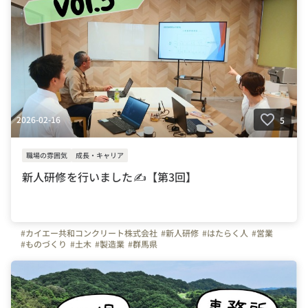
2026-02-16
5
職場の雰囲気
成長・キャリア
新人研修を行いました✍【第3回】
#カイエー共和コンクリート株式会社
#新人研修
#はたらく人
#営業
#ものづくり
#土木
#製造業
#群馬県