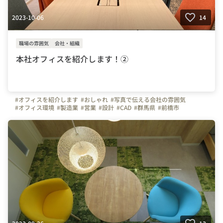
2023-10-06
14
職場の雰囲気
会社・組織
本社オフィスを紹介します！②
#オフィスを紹介します
#おしゃれ
#写真で伝える会社の雰囲気
#オフィス環境
#製造業
#営業
#設計
#CAD
#群馬県
#前橋市
#コンクリート
##写真で伝える会社の雰囲気
#カイエー共和コンクリート