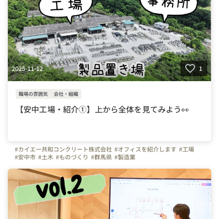
2025-11-12
1
職場の雰囲気
会社・組織
【安中工場・紹介①】上から全体を見てみよう👀
#カイエー共和コンクリート株式会社
#オフィスを紹介します
#工場
#安中市
#土木
#ものづくり
#群馬県
#製造業