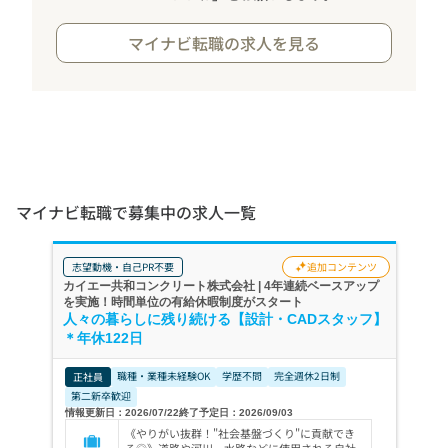
マイナビ転職の求人を見る
マイナビ転職で募集中の求人一覧
志望動機・自己PR不要
追加コンテンツ
カイエー共和コンクリート株式会社 | 4年連続ベースアップ
を実施！時間単位の有給休暇制度がスタート
人々の暮らしに残り続ける【設計・CADスタッフ】
＊年休122日
職種・業種未経験OK
学歴不問
完全週休2日制
正社員
第二新卒歓迎
情報更新日：2026/07/22
終了予定日：2026/09/03
《やりがい抜群！"社会基盤づくり"に貢献でき
る◎》道路や河川、水路などに使用される自社