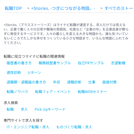
転職TOP
+Stories. -つぎにつながる物語。-
すべてのストー
>
>
+Stories.（プラスストーリーズ）はマイナビ転職が運営する、求人だけでは見えな
い、企業で働く人々の日常や職場の雰囲気、社風など「企業の中」を企業自身が飾ら
ずに発信するサービスです。人々の暮らしを変える大きな物語から、誰も気づいてい
ないところでたしかな幸せをつくっている小さな物語まで、いろんな物語にふれてみ
てください。
転職に役立つマイナビ転職の関連情報
履歴書の書き方
職務経歴書サンプル
自己PRサンプル
志望動機
適性診断
Uターン
退職願・退職届の書き方
年収
適職診断
仕事
面接対策
転職ノウハウ
転職フェア・イベント
転職WEBセミナー
求人検索
転職
求人
Pick Upキーワード
専門サイトで求人を探す
IT・エンジニア転職・求人
ものづくり転職・求人