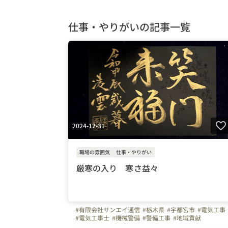
仕事・やりがいの記事一覧
2024-12-31
職場の雰囲気
仕事・やりがい
厳寒の入り 寒さ益々
#有限会社サンエイ通信
#栃木県
#宇都宮市
#電気工事
#電気工事士
#機械警備
#警備工事
#地域貢献
#有資格者歓迎
#未経験歓迎
#学歴不問