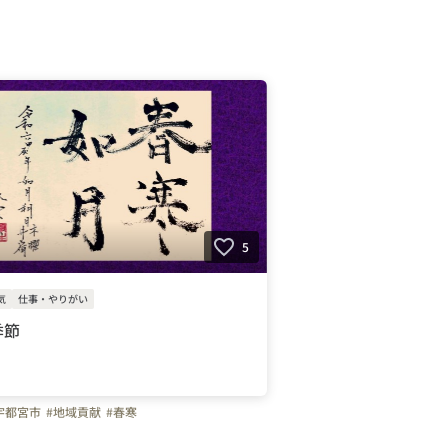
5
気
仕事・やりがい
季節
宇都宮市
#地域貢献
#春寒