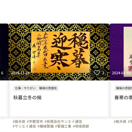
2024-11-18
2024-02-02
6
2
仕事・やりがい
職場の雰囲気
職場の雰囲
秋暮立冬の候
春寒の
#栃木県
#宇都宮市
#有限会社サンエイ通信
#栃木県
#
#サンエイ通信
#機械警備
#警備工事
#地域貢献
#アットホーム
#電気工事
#電気工事士