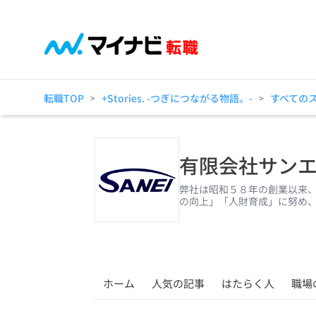
転職TOP
+Stories. -つぎにつながる物語。-
すべての
>
>
有限会社サン
弊社は昭和５８年の創業以来
の向上」「人財育成」に努め
ホーム
人気の記事
はたらく人
職場