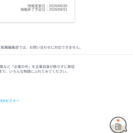
情報更新日：2026/06/30
求人詳細
掲載終了予定日：2026/08/31
ビ転職編集部では、お問い合わせに対応できません。
、社風など「企業の中」を企業自身が飾らずに発信
まで、いろんな物語にふれてみてください。
WEBセミナー