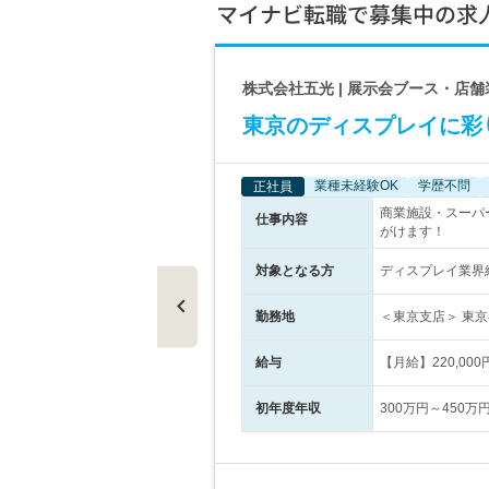
マイナビ転職で募集中の求
株式会社五光 | 展示会ブース・店
東京のディスプレイに彩
業種未経験OK
学歴不問
正社員
い業務に携
商業施設・スーパ
仕事内容
がけます！
K♪
対象となる方
ディスプレイ業界
勤務地
＜東京支店＞ 東京
給与
【月給】220,0
初年度年収
300万円～450万