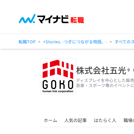
転職TOP
+Stories. -つぎにつながる物語。-
すべての
>
>
株式会社五光
ディスプレイを中心とした販
音楽・スポーツ等のイベント
ホーム
人気の記事
はたらく人
職場