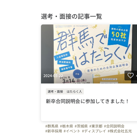
選考・面接の記事一覧
2024-03-22
選考・面接
はたらく人
新卒合同説明会に参加してきました！
#群馬県
#栃木県
#茨城県
#東京都
#合同説明会
#新卒採用
#イベント
#ディスプレイ
#株式会社五光
#（株）五光
#五光