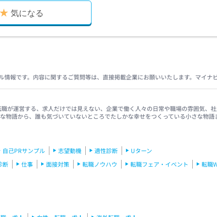
気になる
ル情報です。内容に関するご質問等は、直接掲載企業にお願いいたします。マイナ
イナビ転職が運営する、求人だけでは見えない、企業で働く人々の日常や職場の雰囲気
きな物語から、誰も気づいていないところでたしかな幸せをつくっている小さな物語
自己PRサンプル
志望動機
適性診断
Uターン
診断
仕事
面接対策
転職ノウハウ
転職フェア・イベント
転職