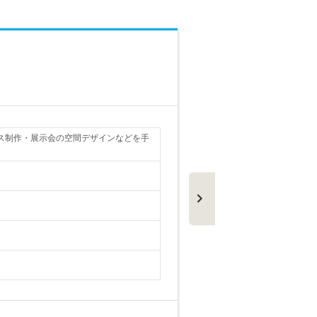
株式会社五
看板デ
正社員
ス制作・展示会の空間デザインなどを手
仕事内容
対象とな
勤務地
給与
初年度年