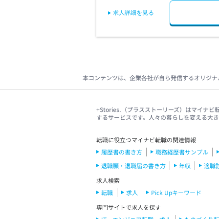
26/06/30
求人詳細を見る
26/08/31
Item
1
of
2
本コンテンツは、企業各社が自ら発信するオリジナ
+Stories.（プラスストーリーズ）はマ
するサービスです。人々の暮らしを変える大
転職に役立つマイナビ転職の関連情報
履歴書の書き方
職務経歴書サンプル
退職願・退職届の書き方
年収
適職
求人検索
転職
求人
Pick Upキーワード
専門サイトで求人を探す