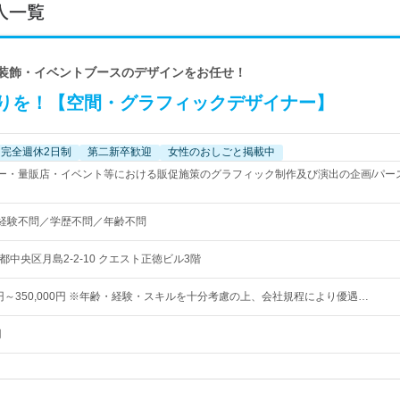
人一覧
舗装飾・イベントブースのデザインをお任せ！
りを！【空間・グラフィックデザイナー】
完全週休2日制
第二新卒歓迎
女性のおしごと掲載中
ー・量販店・イベント等における販促施策のグラフィック制作及び演出の企画/パー
経験不問／学歴不問／年齢不問
都中央区月島2-2-10 クエスト正徳ビル3階
00円～350,000円 ※年齢・経験・スキルを十分考慮の上、会社規程により優遇…
円