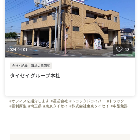
2024-04-01
18
会社・組織
職場の雰囲気
タイセイグループ本社
#オフィスを紹介します
#運送会社
#トラックドライバー
#トラック
#福利厚生
#埼玉県
#東京タイセイ
#株式会社東京タイセイ
#中型免許
#大型免許