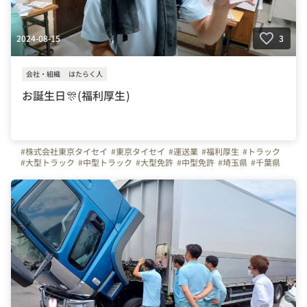
2024-08-15
3
会社・組織
はたらく人
お誕生日🎊(福利厚生)
#株式会社東京タイセイ
#東京タイセイ
#運送業
#福利厚生
#トラック
#大型トラック
#中型トラック
#大型免許
#中型免許
#埼玉県
#千葉県
#社員紹介
#自慢の福利厚生
#タイセイ