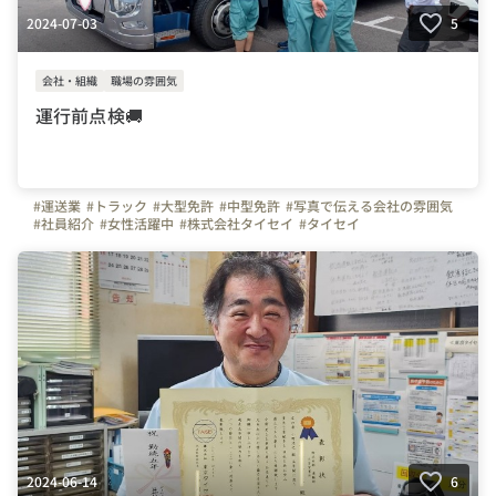
2024-07-03
5
会社・組織
職場の雰囲気
運行前点検🚚
#運送業
#トラック
#大型免許
#中型免許
#写真で伝える会社の雰囲気
#社員紹介
#女性活躍中
#株式会社タイセイ
#タイセイ
#株式会社東京タイセイ
#東京タイセイ
#タイセイグループ
#免許取得制度
#埼玉県
#千葉県
2024-06-14
6