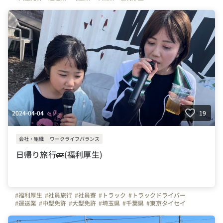
#春の全国交通安全運動
#交通安全
#東京タイセイ
#株式会社東京タイセイ
2024-04-04
19
会社・組織
ワークライフバランス
日帰り旅行🚌(福利厚生)
#福利厚生
#社員旅行
#社員寮
#トラック
#トラックドライバー
#運送業
#中型免許
#大型免許
#埼玉県
#千葉県
#東京タイセイ
#株式会社東京タイセイ