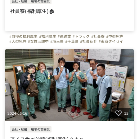
会社・組織
職場の雰囲気
社員寮(福利厚生)🏠
#自慢の福利厚生
#福利厚生
#運送業
#トラック
#社員寮
#中型免許
#大型免許
#女性活躍中
#埼玉県
#千葉県
#社員紹介
#東京タイセイ
#株式会社東京タイセイ
2024-05-16
15
会社・組織
職場の雰囲気