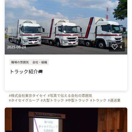
2025-06-24
4
職場の雰囲気
会社・組織
トラック紹介🚚
#株式会社東京タイセイ
#写真で伝える会社の雰囲気
#タイセイグループ
#大型トラック
#中型トラック
#トラック
#運送業
#新車
#埼玉県
#三芳町