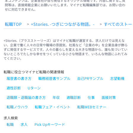
本コンテンツは、企業各社が自ら発信するオリジナル情報です。内容に関するご質
問等は、直接掲載企業にお願いいたします。マイナビ転職編集部では、お問い合わ
せに対応できません。
転職TOP
+Stories. -つぎにつながる物語。-
すべてのストー
>
>
+Stories.（プラスストーリーズ）はマイナビ転職が運営する、求人だけでは見えな
い、企業で働く人々の日常や職場の雰囲気、社風など「企業の中」を企業自身が飾ら
ずに発信するサービスです。人々の暮らしを変える大きな物語から、誰も気づいてい
ないところでたしかな幸せをつくっている小さな物語まで、いろんな物語にふれてみ
てください。
転職に役立つマイナビ転職の関連情報
履歴書の書き方
職務経歴書サンプル
自己PRサンプル
志望動機
適性診断
Uターン
退職願・退職届の書き方
年収
適職診断
仕事
面接対策
転職ノウハウ
転職フェア・イベント
転職WEBセミナー
求人検索
転職
求人
Pick Upキーワード