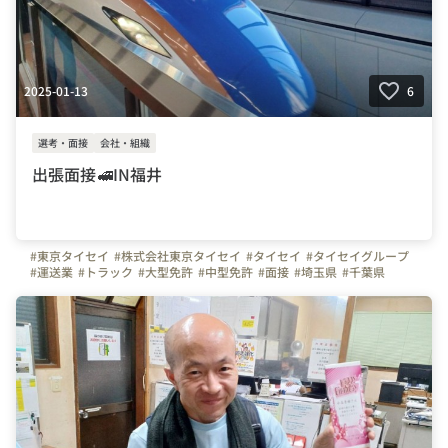
2025-01-13
6
選考・面接
会社・組織
出張面接🚅IN福井
#東京タイセイ
#株式会社東京タイセイ
#タイセイ
#タイセイグループ
#運送業
#トラック
#大型免許
#中型免許
#面接
#埼玉県
#千葉県