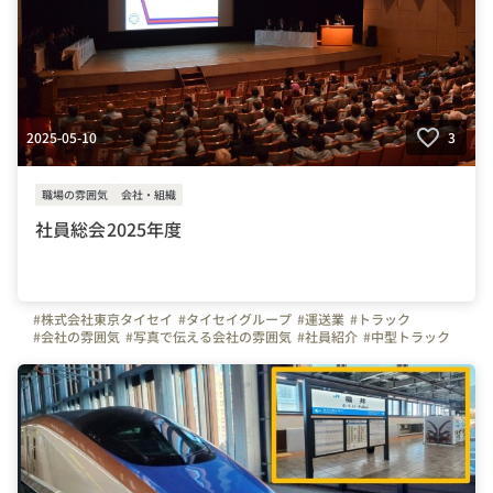
2025-05-10
3
職場の雰囲気
会社・組織
社員総会2025年度
#株式会社東京タイセイ
#タイセイグループ
#運送業
#トラック
#会社の雰囲気
#写真で伝える会社の雰囲気
#社員紹介
#中型トラック
#大型トラック
#社内行事
#社員総会