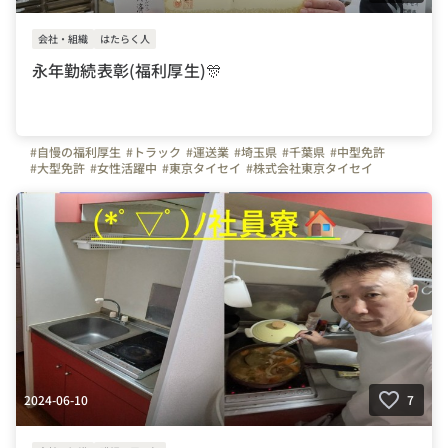
会社・組織
はたらく人
永年勤続表彰(福利厚生)🎊
#自慢の福利厚生
#トラック
#運送業
#埼玉県
#千葉県
#中型免許
#大型免許
#女性活躍中
#東京タイセイ
#株式会社東京タイセイ
2024-06-10
7