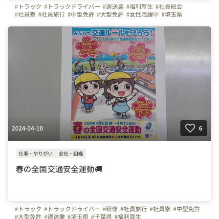
#トラック
#トラックドライバー
#運送業
#福利厚生
#社員総会
#社員寮
#社員旅行
#中型免許
#大型免許
#女性活躍中
#埼玉県
#千葉県
#東京タイセイ
#株式会社東京タイセイ
2024-04-10
6
仕事・やりがい
会社・組織
春の全国交通安全運動🚚
#トラック
#トラックドライバー
#研修
#社員旅行
#社員寮
#中型免許
#大型免許
#運送業
#埼玉県
#千葉県
#福利厚生