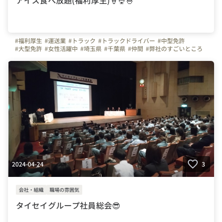
アイス食べ放題(福利厚生)🍦🍨🍧
#福利厚生
#運送業
#トラック
#トラックドライバー
#中型免許
#大型免許
#女性活躍中
#埼玉県
#千葉県
#仲間
#弊社のすごいところ
#写真で伝える会社の雰囲気
#自慢の福利厚生
#東京タイセイ
#株式会社東京タイセイ
2024-04-24
3
会社・組織
職場の雰囲気
タイセイグループ社員総会😎