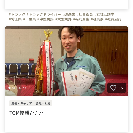
#トラック
#トラックドライバー
#運送業
#社員総会
#女性活躍中
#埼玉県
#千葉県
#中型免許
#大型免許
#福利厚生
#社員寮
#社員旅行
#社内イベント
#東京タイセイ
#株式会社東京タイセイ
2024-04-23
15
成長・キャリア
会社・組織
TQM優勝🎉🎉🎉