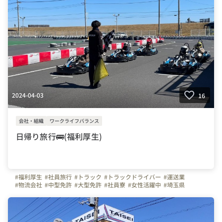
2024-04-03
16
会社・組織
ワークライフバランス
日帰り旅行🚌(福利厚生)
#福利厚生
#社員旅行
#トラック
#トラックドライバー
#運送業
#物流会社
#中型免許
#大型免許
#社員寮
#女性活躍中
#埼玉県
#千葉県
#東京タイセイ
#株式会社東京タイセイ