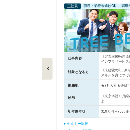
職種・業種未経験OK
転勤
正社員
《定着率90%超
仕事内容
インフラサービス
《未経験&第二新
対象となる方
スキルを身につけ
勤務地
★8月入社＆研修可
《東京本社》月給
給与
よ…
初年度年収
310万円～750万
セミナー情報