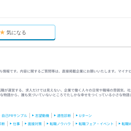
気になる
ル情報です。内容に関するご質問等は、直接掲載企業にお願いいたします。マイナ
イナビ転職が運営する、求人だけでは見えない、企業で働く人々の日常や職場の雰囲気
きな物語から、誰も気づいていないところでたしかな幸せをつくっている小さな物語
自己PRサンプル
志望動機
適性診断
Uターン
診断
仕事
面接対策
転職ノウハウ
転職フェア・イベント
転職