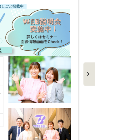
正社員
おしごと掲載中
仕事内容
対象とな
勤務地
…
給与
初年度年
セミナー
メッセー