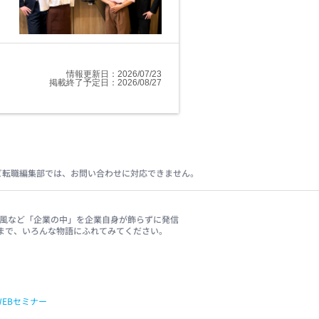
情報更新日：2026/07/23
求人詳細
掲載終了予定日：2026/08/27
ビ転職編集部では、お問い合わせに対応できません。
、社風など「企業の中」を企業自身が飾らずに発信
まで、いろんな物語にふれてみてください。
WEBセミナー