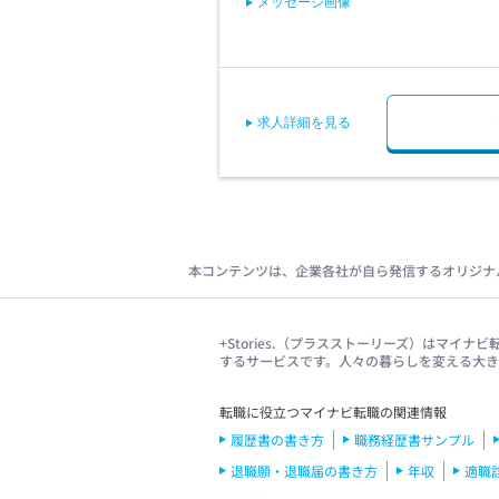
メッセージ画像
26/06/05
26/08/27
求人詳細を見る
Item
1
of
5
本コンテンツは、企業各社が自ら発信するオリジナ
+Stories.（プラスストーリーズ）はマ
するサービスです。人々の暮らしを変える大
転職に役立つマイナビ転職の関連情報
履歴書の書き方
職務経歴書サンプル
退職願・退職届の書き方
年収
適職