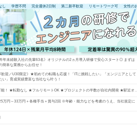
なし
学歴不問
完全週休2日制
第二新卒歓迎
リモートワーク可
女性の
＆昨年未経験入社の先輩63名》オリジナルの2ヵ月導入研修で安心スタート◎ まずは
の簡単な業務からお任せ！
卒歓迎／U30限定》★初めての転職も応援！「ITに挑戦したい」「エンジニアとして
たい」育成実績豊富な当社なら叶う！
能！ ★転勤なし ★フルリモートOK ★プロジェクトの半数が自社内開発 ★駅近オ
25万円～33万円＋各種手当＋賞与2回 ※年齢・能力などを考慮のうえ、当社規定に
円