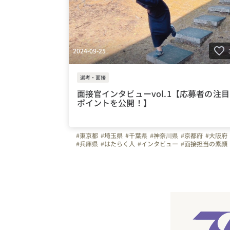
2024-09-25
選考・面接
面接官インタビューvol.1【応募者の注目
ポイントを公開！】
#東京都
#埼玉県
#千葉県
#神奈川県
#京都府
#大阪府
#兵庫県
#はたらく人
#インタビュー
#面接担当の素顔
#上司や先輩のキャラクター
#株式会社ツリーベル
#ツリーベル