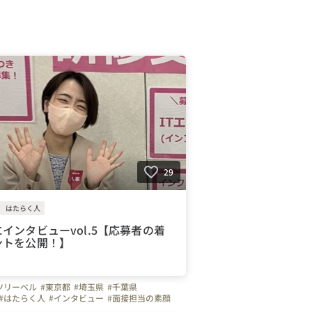
29
はたらく人
インタビューvol.5【応募者の着
ントを公開！】
ツリーベル
#東京都
#埼玉県
#千葉県
#はたらく人
#インタビュー
#面接担当の素顔
輩のキャラクター
#ツリーベル