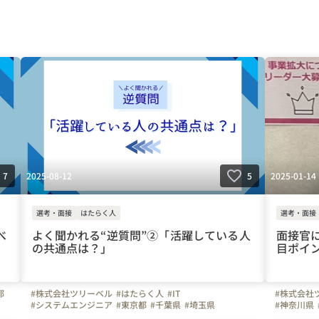
2025-08-12
2025-01-14
7
5
選考・面接
はたらく人
選考・面接
べ
よく聞かれる“逆質問”②「活躍している人
面接官に
の共通点は？」
目ポイ
都
#株式会社ツリーベル
#はたらく人
#IT
#株式会社
#システムエンジニア
#東京都
#千葉県
#埼玉県
#神奈川県
#神奈川県
#大阪府
#兵庫県
#宮城県
#愛知県
#栃木県
#上司や先