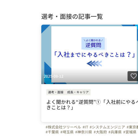
選考・面接の記事一覧
2025-08-12
選考・面接
成長・キャリア
よく聞かれる“逆質問”①「入社前にやる
きことは？」
#株式会社ツリーベル
#IT
#システムエンジニア
#東京
#千葉県
#埼玉県
#神奈川県
#大阪府
#兵庫県
#宮城県
#愛知県
#栃木県
#三重県