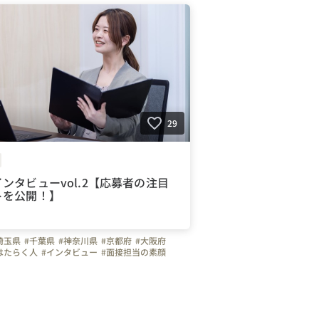
リアルな声
#会社の推しポイント
トリー
29
ンタビューvol.2【応募者の注目
トを公開！】
埼玉県
#千葉県
#神奈川県
#京都府
#大阪府
はたらく人
#インタビュー
#面接担当の素顔
輩のキャラクター
#株式会社ツリーベル
ル
#入社エントリー