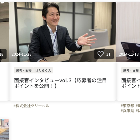
#三重県
#転職者の
#入社エン
2024-11-28
2024-11-18
28
31
選考・面接
はたらく人
選考・面接
面接官インタビューvol.3【応募者の注目
面接官イ
ポイントを公開！】
ポイン
#株式会社ツリーベル
#東京都
#
#兵庫県
#
#上司や先
#ツリーベ