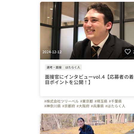
2024-12-12
選考・面接
はたらく人
面接官にインタビューvol.4【応募者の着
目ポイントを公開！】
#株式会社ツリーベル
#東京都
#埼玉県
#千葉県
#神奈川県
#京都府
#大阪府
#兵庫県
#はたらく人
#インタビュー
#面接担当の素顔
#上司や先輩のキャラクター
#ツリーベル
#入社エントリー