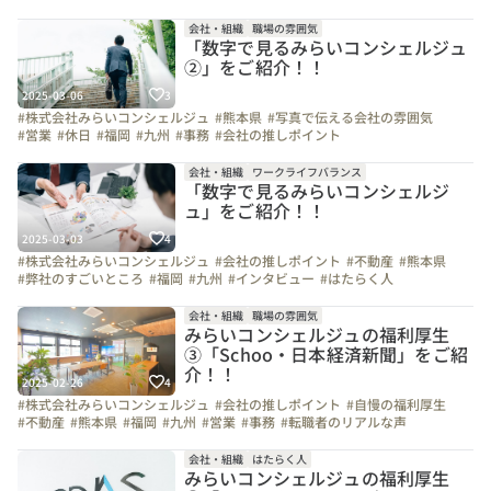
#こだわりの仕事アイテム
#1日の流れ
#ビジョン
#会社の推しポイント
#九州
会社・組織
職場の雰囲気
「数字で見るみらいコンシェルジュ
②」をご紹介！！
2025-03-06
3
#株式会社みらいコンシェルジュ
#熊本県
#写真で伝える会社の雰囲気
#営業
#休日
#福岡
#九州
#事務
#会社の推しポイント
#弊社のすごいところ
#インタビュー
#オフィスを紹介します
#自慢の福利厚生
#社員紹介
#スキルアップ
#面接担当の素顔
会社・組織
ワークライフバランス
「数字で見るみらいコンシェルジ
ュ」をご紹介！！
2025-03-03
4
#株式会社みらいコンシェルジュ
#会社の推しポイント
#不動産
#熊本県
#弊社のすごいところ
#福岡
#九州
#インタビュー
#はたらく人
#上司や先輩のキャラクター
#社員紹介
#休日
#ビジョン
#スキルアップ
#こだわりの仕事アイテム
会社・組織
職場の雰囲気
みらいコンシェルジュの福利厚生
③「Schoo・日本経済新聞」をご紹
介！！
2025-02-26
4
#株式会社みらいコンシェルジュ
#会社の推しポイント
#自慢の福利厚生
#不動産
#熊本県
#福岡
#九州
#営業
#事務
#転職者のリアルな声
#上司や先輩のキャラクター
#お金のハナシ
#休日
#社員紹介
#写真で伝える会社の雰囲気
#ビジョン
会社・組織
はたらく人
みらいコンシェルジュの福利厚生