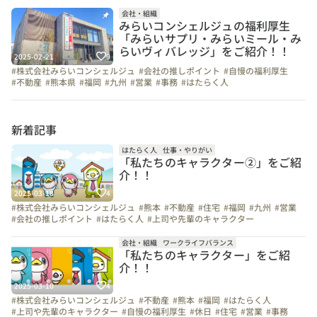
会社・組織
みらいコンシェルジュの福利厚生
「みらいサプリ・みらいミール・み
らいヴィバレッジ」をご紹介！！
2025-02-21
9
#株式会社みらいコンシェルジュ
#会社の推しポイント
#自慢の福利厚生
#不動産
#熊本県
#福岡
#九州
#営業
#事務
#はたらく人
#上司や先輩のキャラクター
#弊社のすごいところ
#お金のハナシ
#社員紹介
#面接担当の素顔
新着記事
はたらく人
仕事・やりがい
「私たちのキャラクター②」をご紹
介！！
2025-03-18
4
#株式会社みらいコンシェルジュ
#熊本
#不動産
#住宅
#福岡
#九州
#営業
#会社の推しポイント
#はたらく人
#上司や先輩のキャラクター
#インタビュー
#弊社のすごいところ
#お金のハナシ
#自慢の福利厚生
#1日の流れ
#写真で伝える会社の雰囲気
#休日
#社員紹介
#事務
会社・組織
ワークライフバランス
「私たちのキャラクター」をご紹
介！！
2025-03-10
4
#株式会社みらいコンシェルジュ
#不動産
#熊本
#福岡
#はたらく人
#上司や先輩のキャラクター
#自慢の福利厚生
#休日
#住宅
#営業
#事務