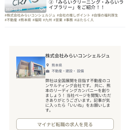
②「みらいクリーニング・みらいラ
イブラリー」をご紹介！！
2025-02-24
4
#株式会社みらいコンシェルジュ
#会社の推しポイント
#自慢の福利厚生
#不動産
#熊本県
#福岡
#九州
#営業
#事務
#はたらく人
#上司や先輩のキャラクター
#1日の流れ
#こだわりの仕事アイテム
#休日
#社員紹介
株式会社みらいコンシェルジュ
熊本県
不動産・建設・ 設備
弊社は全国展開を目指す不動産のコ
ンサルティング会社です。 共に、熊
本のリーディングカンパニーを創り
ましょう
！
当社ページを閲覧いただ
きありがとうございます。記事が気
に入ったら「いいね」をお願いしま
す。
マイナビ転職の求人を見る