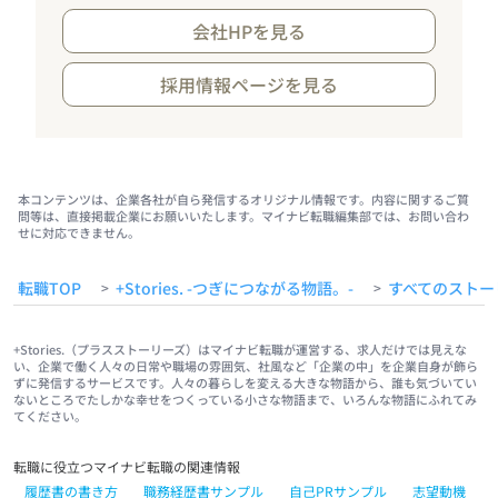
会社HPを見る
採用情報ページを見る
本コンテンツは、企業各社が自ら発信するオリジナル情報です。内容に関するご質
問等は、直接掲載企業にお願いいたします。マイナビ転職編集部では、お問い合わ
せに対応できません。
転職TOP
+Stories. -つぎにつながる物語。-
すべてのストー
>
>
+Stories.（プラスストーリーズ）はマイナビ転職が運営する、求人だけでは見えな
い、企業で働く人々の日常や職場の雰囲気、社風など「企業の中」を企業自身が飾ら
ずに発信するサービスです。人々の暮らしを変える大きな物語から、誰も気づいてい
ないところでたしかな幸せをつくっている小さな物語まで、いろんな物語にふれてみ
てください。
転職に役立つマイナビ転職の関連情報
履歴書の書き方
職務経歴書サンプル
自己PRサンプル
志望動機