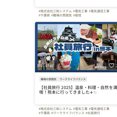
#株式会社三和システム
#電気工事
#電気通信工事
#千葉県
#職場の雰囲気
#栽培
2025-07-01
職場の雰囲気
ワークライフバランス
【社員旅行 2025】温泉・料理・自然を
喫！熊本に行ってきました✈️✨
#株式会社三和システム
#電気工事
#電気通信工事
#千葉県
#ワークライフバランス
#社員旅行