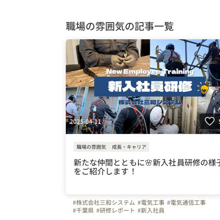
職場の雰囲気の記事一覧
2025-04-11
職場の雰囲気
成長・キャリア
新たな仲間とともに🌸新入社員研修の様
をご紹介します！
#株式会社三和システム
#電気工事
#電気通信工事
#千葉県
#研修レポート
#新入社員