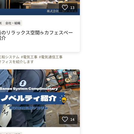
13
気
会社・組織
員のリラックス空間☕カフェスペー
紹介
三和システム
#電気工事
#電気通信工事
オフィスを紹介します
14