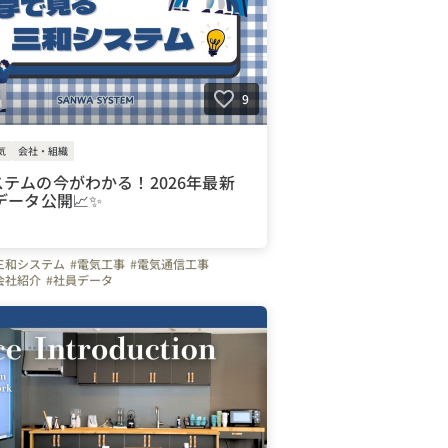
9
気
会社・組織
テムの今がわかる！2026年最新
データ公開📈✨
三和システム
#電気工事
#電気通信工事
会社紹介
#社員データ