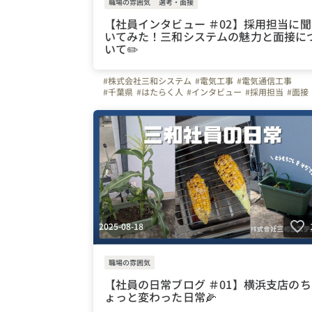
職場の雰囲気
選考・面接
【社員インタビュー ＃02】採用担当に聞
いてみた！三和システムの魅力と面接に
いて✏️
#株式会社三和システム
#電気工事
#電気通信工事
#千葉県
#はたらく人
#インタビュー
#採用担当
#面接
#面接担当の素顔
2025-08-18
職場の雰囲気
【社員の日常ブログ ＃01】横浜支店のち
ょっと変わった日常🌽