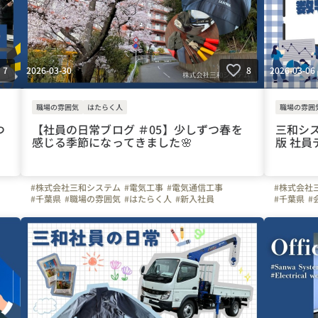
2026-03-30
2026-03-06
7
8
職場の雰囲気
はたらく人
職場の雰囲
つ
【社員の日常ブログ ＃05】少しずつ春を
三和シス
感じる季節になってきました🌸
版 社員
#株式会社三和システム
#電気工事
#電気通信工事
#株式会社
#千葉県
#職場の雰囲気
#はたらく人
#新入社員
#千葉県
#