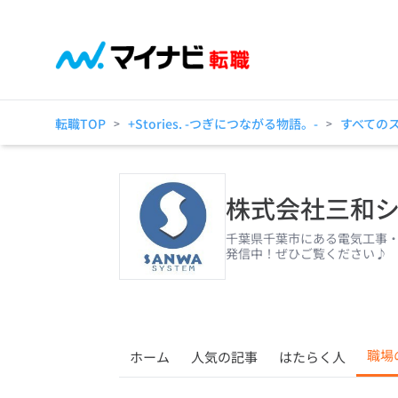
転職TOP
+Stories. -つぎにつながる物語。-
すべての
>
>
株式会社三和
千葉県千葉市にある電気工事
発信中！ぜひご覧ください♪
職場
ホーム
人気の記事
はたらく人