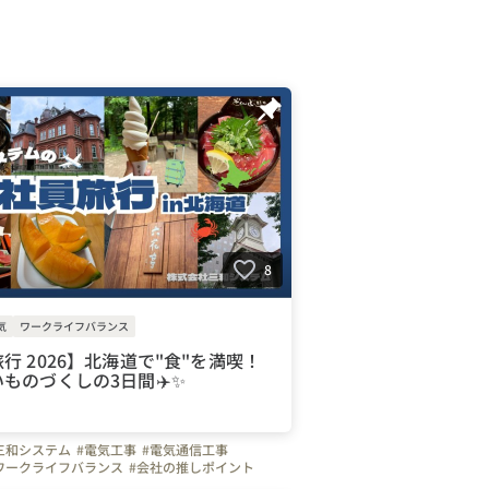
8
気
ワークライフバランス
行 2026】北海道で"食"を満喫！
ものづくしの3日間✈️✨
三和システム
#電気工事
#電気通信工事
ワークライフバランス
#会社の推しポイント