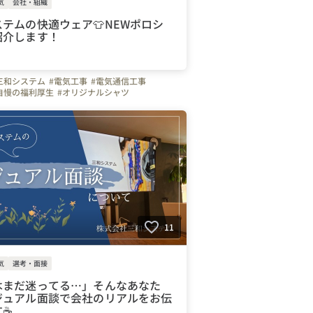
気
会社・組織
テムの快適ウェア👕NEWポロシ
紹介します！
三和システム
#電気工事
#電気通信工事
自慢の福利厚生
#オリジナルシャツ
ィ
11
気
選考・面接
はまだ迷ってる…」そんなあなた
ジュアル面談で会社のリアルをお伝
す☕