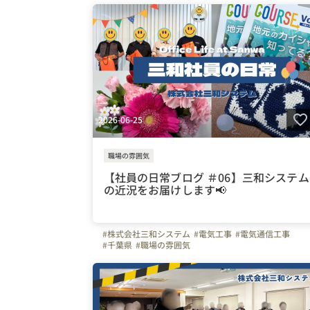
2026-06-25
職場の雰囲気
【社員の日常ブログ ＃06】三和システム
の近況をお届けします📢
#株式会社三和システム
#電気工事
#電気通信工事
#千葉県
#職場の雰囲気