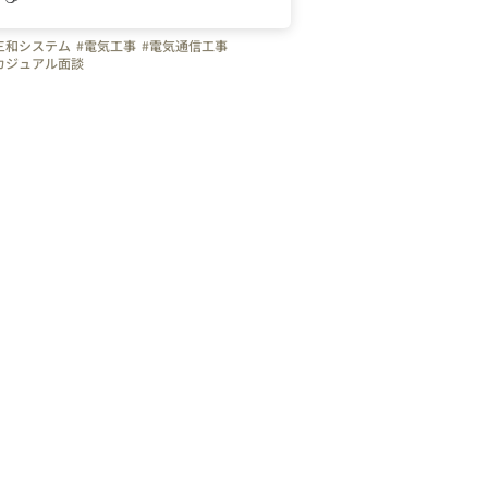
三和システム
#電気工事
#電気通信工事
カジュアル面談