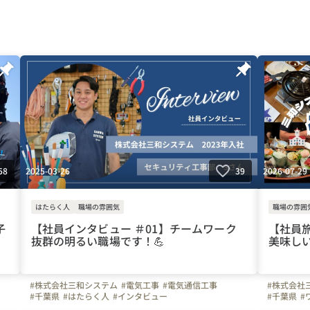
2025-03-26
2026-07-29
58
39
はたらく人
職場の雰囲気
職場の雰囲
子
【社員インタビュー ＃01】チームワーク
【社員旅
抜群の明るい職場です！💪
美味しい
#株式会社三和システム
#電気工事
#電気通信工事
#株式会社
#千葉県
#はたらく人
#インタビュー
#千葉県
#
#転職者のリアルな声
#入社エントリー
#社員旅行