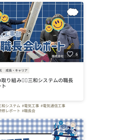
6
気
成長・キャリア
取り組み👷‍♂️三和システムの職長
ート
三和システム
#電気工事
#電気通信工事
研修レポート
#職長会