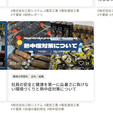
#株式会社三和システム
#電気工事
#電気通信工事
#株式会社
#千葉県
#研修レポート
#千葉県
#
2025-05-22
29
24
職場の雰囲気
会社・組織
満
社員の安全と健康を第一に🦺暑さに負けな
い環境づくりと熱中症対策について
#株式会社三和システム
#電気工事
#電気通信工事
#千葉県
#自慢の福利厚生
#熱中症対策