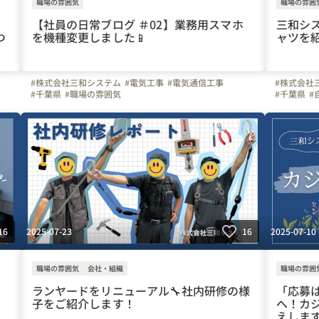
職場の雰囲気
職場の雰囲
【社員の日常ブログ ＃02】業務用スマホ
三和シス
つ
を機種変更しました📱
ャツを
#株式会社三和システム
#電気工事
#電気通信工事
#株式会社
#千葉県
#職場の雰囲気
#千葉県
#
#ノベルテ
2025-07-23
2025-07-10
16
16
職場の雰囲気
会社・組織
職場の雰囲
ランヤードをリニューアル🔧社内研修の様
「応募
子をご紹介します！
へ！カ
えしま