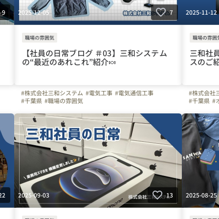
2025-12-05
2025-11-12
9
7
職場の雰囲気
職場の雰囲
【社員の日常ブログ ＃03】三和システム
三和社
の“最近のあれこれ”紹介🍬
スのご
#株式会社三和システム
#電気工事
#電気通信工事
#株式会社
#千葉県
#職場の雰囲気
#千葉県
#
2025-09-03
2025-08-25
22
13