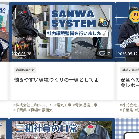
2026-05-28
2026-05-12
6
7
職場の雰囲気
職場の雰囲
働きやすい環境づくりの一環として🧹
安全への
会レポ
#株式会社三和システム
#電気工事
#電気通信工事
#株式会社
#千葉県
#職場の雰囲気
#千葉県
#