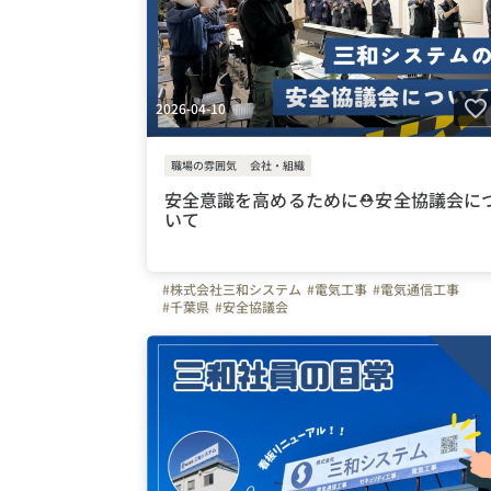
2026-04-10
職場の雰囲気
会社・組織
安全意識を高めるために⛑️安全協議会に
いて
#株式会社三和システム
#電気工事
#電気通信工事
#千葉県
#安全協議会