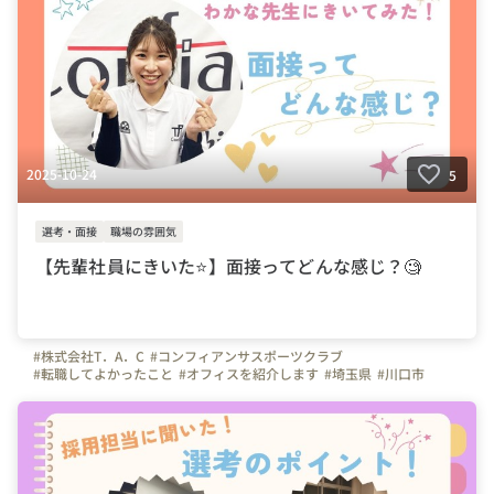
2025-10-24
5
選考・面接
職場の雰囲気
【先輩社員にきいた⭐️】面接ってどんな感じ？🧐
#株式会社T．A．C
#コンフィアンサスポーツクラブ
#転職してよかったこと
#オフィスを紹介します
#埼玉県
#川口市
#東京都
#千葉県
#大宮
#さいたま市
#インタビュー
#未経験大募集
#はたらく人
#面接
#面接の雰囲気
#スポーツクラブ
#サッカー
#体操
#インストラクター
#体操の先生
#ビジョン
#幼児体育
#子ども