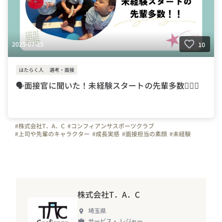
2025-07-25
10
はたらく人
選考・面接
🗣️面接官に聞いた！未経験スタートの先輩多数🤸🏻‍♂️
#株式会社T．A．C
#コンフィアンサスポーツクラブ
#上司や先輩のキャラクター
#成長実感
#面接担当の素顔
#未経験
#体操
#サッカー
#幼児体育
#体操の先生
#インストラクター
#スポーツ
#インタビュー
#埼玉県
#川口市
#東京都
#神奈川県
#千葉県
#群馬県
#福利厚生
#面接
株式会社T．A．C
埼玉県
サービス・ レジャー