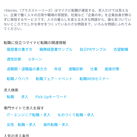
+Stories.（プラスストーリーズ）はマイナビ転職が運営する、求人だけでは見えな
い、企業で働く人々の日常や職場の雰囲気、社風など「企業の中」を企業自身が飾ら
ずに発信するサービスです。人々の暮らしを変える大きな物語から、誰も気づいてい
ないところでたしかな幸せをつくっている小さな物語まで、いろんな物語にふれてみ
てください。
転職に役立つマイナビ転職の関連情報
履歴書の書き方
職務経歴書サンプル
自己PRサンプル
志望動機
適性診断
Uターン
退職願・退職届の書き方
年収
適職診断
仕事
面接対策
転職ノウハウ
転職フェア・イベント
転職WEBセミナー
求人検索
転職
求人
Pick Upキーワード
専門サイトで求人を探す
IT・エンジニア転職・求人
ものづくり転職・求人
女性 転職・求人
海外転職・求人
人気の求人条件