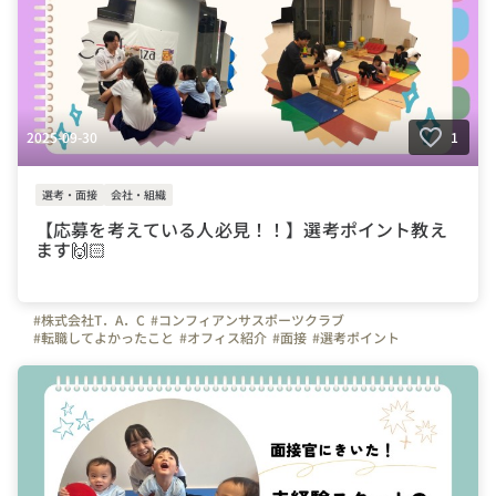
2025-09-30
1
選考・面接
会社・組織
【応募を考えている人必見！！】選考ポイント教え
ます🙌🏻
#株式会社T．A．C
#コンフィアンサスポーツクラブ
#転職してよかったこと
#オフィス紹介
#面接
#選考ポイント
#インタビュー
#ビジョン
#埼玉県
#川口市
#東京都
#神奈川県
#千葉県
#インストラクター
#スポーツ
#体操
#サッカー
#選考
#未経験
#体操の先生