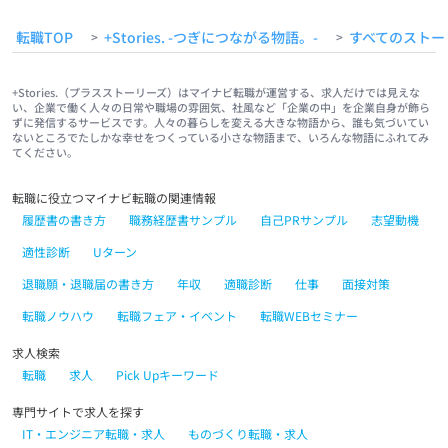
転職TOP
+Stories. -つぎにつながる物語。-
すべてのストー
>
>
+Stories.（プラスストーリーズ）はマイナビ転職が運営する、求人だけでは見えな
い、企業で働く人々の日常や職場の雰囲気、社風など「企業の中」を企業自身が飾ら
ずに発信するサービスです。人々の暮らしを変える大きな物語から、誰も気づいてい
ないところでたしかな幸せをつくっている小さな物語まで、いろんな物語にふれてみ
てください。
転職に役立つマイナビ転職の関連情報
履歴書の書き方
職務経歴書サンプル
自己PRサンプル
志望動機
適性診断
Uターン
退職願・退職届の書き方
年収
適職診断
仕事
面接対策
転職ノウハウ
転職フェア・イベント
転職WEBセミナー
求人検索
転職
求人
Pick Upキーワード
専門サイトで求人を探す
IT・エンジニア転職・求人
ものづくり転職・求人