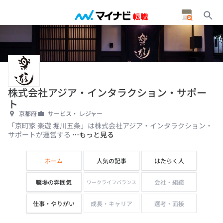
株式会社アジア・インタラクション・サポー
ト
京都府
サービス・ レジャー
「京町家 楽遊 堀川五条」は株式会社アジア・インタラクション・
サポートが運営する
…もっと見る
ホーム
人気の記事
はたらく人
職場の雰囲気
会社・組織
ワークライフバランス
仕事・やりがい
成長・キャリア
選考・面接