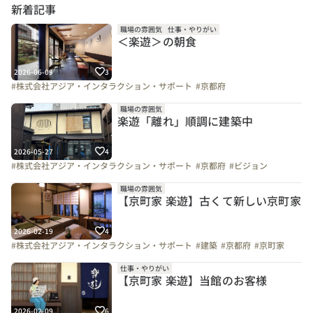
新着記事
職場の雰囲気
仕事・やりがい
＜楽遊＞の朝食
2026-06-09
3
#株式会社アジア・インタラクション・サポート
#京都府
職場の雰囲気
楽遊「離れ」順調に建築中
2026-05-27
4
#株式会社アジア・インタラクション・サポート
#京都府
#ビジョン
職場の雰囲気
【京町家 楽遊】古くて新しい京町家
2026-02-19
4
#株式会社アジア・インタラクション・サポート
#建築
#京都府
#京町家
仕事・やりがい
【京町家 楽遊】当館のお客様
2026-02-09
6