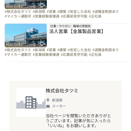
2026-01-25
4
#株式会社タツミ
#新潟県
#営業
#建築
#安定した会社
#退職金制度あり
#マイカー通勤可
#営業経験者優遇
#応募前見学可能
#正社員
#未経験者可能
#木造
#金物
#住宅
#インタビュー
仕事・やりがい
職場の雰囲気
法人営業【金属製品営業】
2026-01-25
4
#株式会社タツミ
#新潟県
#営業
#建築
#安定した会社
#退職金制度あり
#マイカー通勤可
#営業経験者優遇
#応募前見学可能
#正社員
#未経験者可能
#木造
#金物
#住宅
#インタビュー
株式会社タツミ
新潟県
メーカー
当社ページを閲覧いただきありがと
うございます。記事が気に入ったら
「いいね」をお願いします。