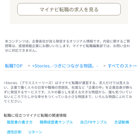
マイナビ転職の求人を見る
本コンテンツは、企業各社が自ら発信するオリジナル情報です。内容に関するご質
問等は、直接掲載企業にお願いいたします。マイナビ転職編集部では、お問い合わ
せに対応できません。
転職TOP
+Stories. -つぎにつながる物語。-
すべてのストー
>
>
+Stories.（プラスストーリーズ）はマイナビ転職が運営する、求人だけでは見えな
い、企業で働く人々の日常や職場の雰囲気、社風など「企業の中」を企業自身が飾ら
ずに発信するサービスです。人々の暮らしを変える大きな物語から、誰も気づいてい
ないところでたしかな幸せをつくっている小さな物語まで、いろんな物語にふれてみ
てください。
転職に役立つマイナビ転職の関連情報
履歴書の書き方
職務経歴書サンプル
自己PRサンプル
志望動機
適性診断
Uターン