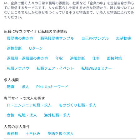
い、企業で働く人々の日常や職場の雰囲気、社風など「企業の中」を企業自身が飾ら
ずに発信するサービスです。人々の暮らしを変える大きな物語から、誰も気づいてい
ないところでたしかな幸せをつくっている小さな物語まで、いろんな物語にふれてみ
てください。
転職に役立つマイナビ転職の関連情報
履歴書の書き方
職務経歴書サンプル
自己PRサンプル
志望動機
適性診断
Uターン
退職願・退職届の書き方
年収
適職診断
仕事
面接対策
転職ノウハウ
転職フェア・イベント
転職WEBセミナー
求人検索
転職
求人
Pick Upキーワード
専門サイトで求人を探す
IT・エンジニア転職・求人
ものづくり転職・求人
女性 転職・求人
海外転職・求人
人気の求人条件
未経験
土日休み
英語を扱う求人