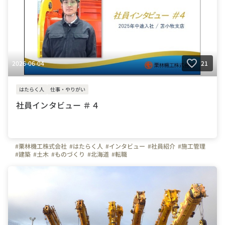
2026-06-04
21
はたらく人
仕事・やりがい
社員インタビュー ＃４
#栗林機工株式会社
#はたらく人
#インタビュー
#社員紹介
#施工管理
#建築
#土木
#ものづくり
#北海道
#転職