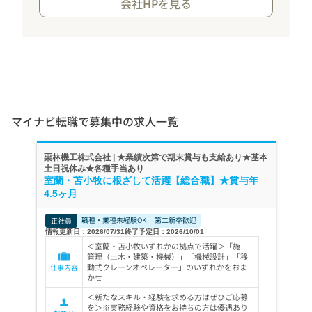
会社HPを見る
マイナビ転職で募集中の求人一覧
栗林機工株式会社 | ★業績次第で期末賞与も支給あり★基本
土日祝休み★各種手当あり
室蘭・苫小牧に根ざして活躍【総合職】★賞与年
4.5ヶ月
職種・業種未経験OK
第二新卒歓迎
正社員
情報更新日：2026/07/31
終了予定日：2026/10/01
＜室蘭・苫小牧いずれかの拠点で活躍＞「施工
管理（土木・建築・機械）」「機械設計」「移
動式クレーンオペレーター」のいずれかをおま
仕事内容
かせ
＜新たなスキル・経験を求める方はぜひご応募
を＞※実務経験や資格をお持ちの方は優遇あり