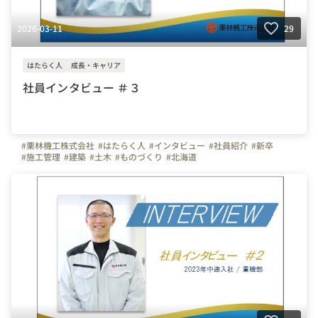
2026-03-11
29
はたらく人
成長・キャリア
社員インタビュー ＃３
#栗林機工株式会社
#はたらく人
#インタビュー
#社員紹介
#新卒
#施工管理
#建築
#土木
#ものづくり
#北海道