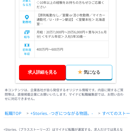
対象と
◇10年以上の経験をお持ちの方もぜひご応募く
なる方
ださい
【原則転勤なし／室蘭 or 苫小牧勤務／マイカー
通勤可／U・Iターン歓迎】 ＜室蘭本社＞ 北海道
勤務地
室…
月給：20万7,000円～29万6,000円＋賞与(4.5ヵ月
分) ＜モデル年収＞ 入社5年30歳…
給与
400万円～600万円
初年度
年収
求人詳細を見る
気になる
本コンテンツは、企業各社が自ら発信するオリジナル情報です。内容に関するご質
問等は、直接掲載企業にお願いいたします。マイナビ転職編集部では、お問い合わ
せに対応できません。
転職TOP
+Stories. -つぎにつながる物語。-
すべてのストー
>
>
+Stories.（プラスストーリーズ）はマイナビ転職が運営する、求人だけでは見えな