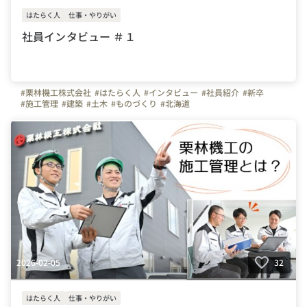
はたらく人
仕事・やりがい
社員インタビュー ＃１
#栗林機工株式会社
#はたらく人
#インタビュー
#社員紹介
#新卒
#施工管理
#建築
#土木
#ものづくり
#北海道
2026-02-05
32
はたらく人
仕事・やりがい