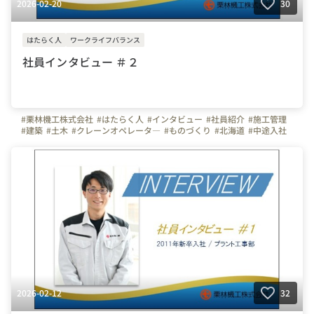
2026-02-20
30
はたらく人
ワークライフバランス
社員インタビュー ＃２
#栗林機工株式会社
#はたらく人
#インタビュー
#社員紹介
#施工管理
#建築
#土木
#クレーンオペレータ―
#ものづくり
#北海道
#中途入社
2026-02-12
32