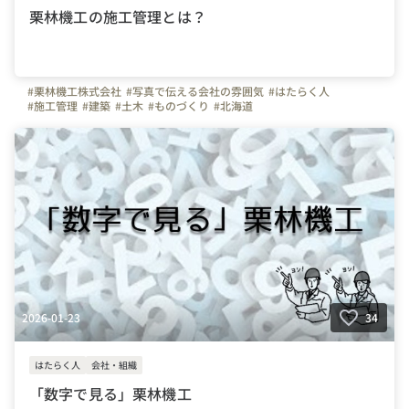
栗林機工の施工管理とは？
#栗林機工株式会社
#写真で伝える会社の雰囲気
#はたらく人
#施工管理
#建築
#土木
#ものづくり
#北海道
2026-01-23
34
はたらく人
会社・組織
「数字で見る」栗林機工