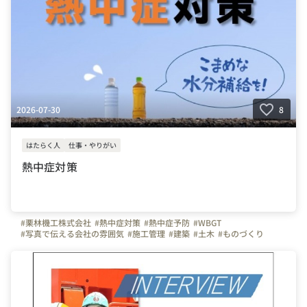
2026-07-30
8
はたらく人
仕事・やりがい
熱中症対策
#栗林機工株式会社
#熱中症対策
#熱中症予防
#WBGT
#写真で伝える会社の雰囲気
#施工管理
#建築
#土木
#ものづくり
#北海道